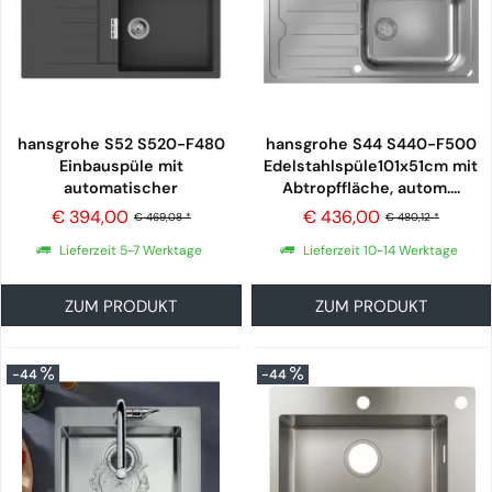
hansgrohe S52 S520-F480
hansgrohe S44 S440-F500
Einbauspüle mit
Edelstahlspüle101x51cm mit
automatischer
Abtropffläche, autom....
Ablaufgarnitur, steingrau
€ 394,00
€ 436,00
€ 469,08 *
€ 480,12 *
Lieferzeit 5-7 Werktage
Lieferzeit 10-14 Werktage
ZUM PRODUKT
ZUM PRODUKT
-44
-44