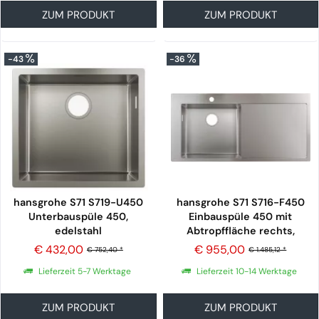
ZUM PRODUKT
ZUM PRODUKT
-43
-36
hansgrohe S71 S719-U450
hansgrohe S71 S716-F450
Unterbauspüle 450,
Einbauspüle 450 mit
edelstahl
Abtropffläche rechts,
edelstahl
€ 432,00
€ 955,00
€ 752,40 *
€ 1.485,12 *
Lieferzeit 5-7 Werktage
Lieferzeit 10-14 Werktage
ZUM PRODUKT
ZUM PRODUKT