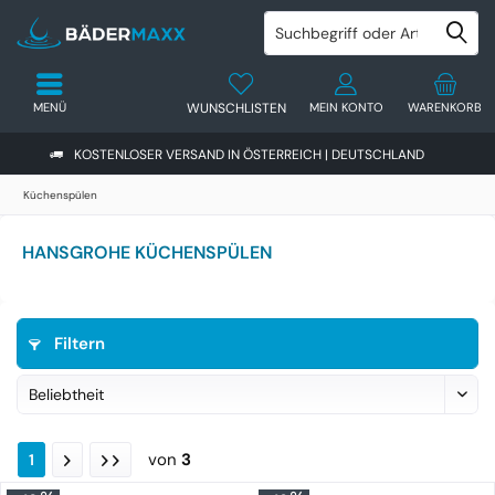
MENÜ
WUNSCHLISTEN
MEIN KONTO
WARENKORB
KOSTENLOSER VERSAND IN ÖSTERREICH | DEUTSCHLAND
Küchenspülen
HANSGROHE KÜCHENSPÜLEN
Filtern
von
3
1