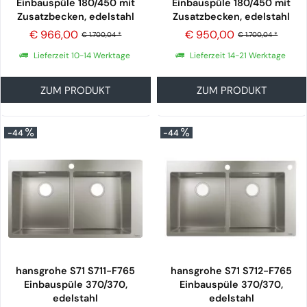
Einbauspüle 180/450 mit
Einbauspüle 180/450 mit
Zusatzbecken, edelstahl
Zusatzbecken, edelstahl
€ 966,00
€ 950,00
€ 1.700,04 *
€ 1.700,04 *
Lieferzeit 10-14 Werktage
Lieferzeit 14-21 Werktage
ZUM PRODUKT
ZUM PRODUKT
-44
-44
hansgrohe S71 S711-F765
hansgrohe S71 S712-F765
Einbauspüle 370/370,
Einbauspüle 370/370,
edelstahl
edelstahl