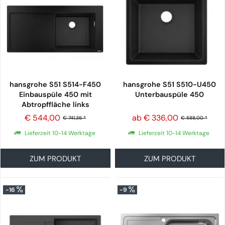
hansgrohe S51 S514-F450
hansgrohe S51 S510-U450
Einbauspüle 450 mit
Unterbauspüle 450
Abtropffläche links
€ 544,00
ab € 336,00
€ 741,36 *
€ 588,00 *
Lieferzeit 10-14 Werktage
Lieferzeit 10-14 Werktage
ZUM PRODUKT
ZUM PRODUKT
-16
-9