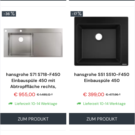
-36
-17
hansgrohe S71 S718-F450
hansgrohe S51 S510-F450
Einbauspüle 450 mit
Einbauspüle 450
Abtropffläche rechts,
edelstahl
€ 955,00
€ 399,00
€ 1.485,12 *
€ 477,96 *
Lieferzeit 10-14 Werktage
Lieferzeit 10-14 Werktage
ZUM PRODUKT
ZUM PRODUKT