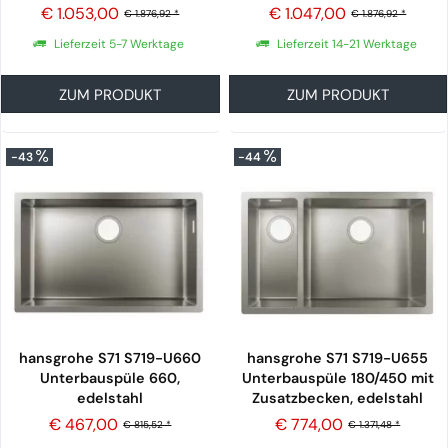
€ 1.053,00
€ 1.047,00
€ 1.876,92 *
€ 1.876,92 *
Lieferzeit 5-7 Werktage
Lieferzeit 14-21 Werktage
ZUM PRODUKT
ZUM PRODUKT
-43
-44
hansgrohe S71 S719-U660
hansgrohe S71 S719-U655
Unterbauspüle 660,
Unterbauspüle 180/450 mit
edelstahl
Zusatzbecken, edelstahl
€ 467,00
€ 774,00
€ 815,52 *
€ 1.371,48 *