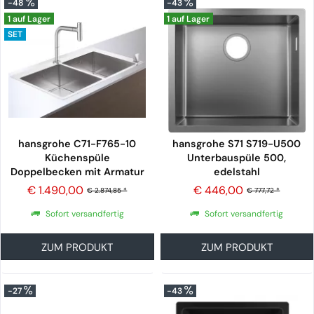
-48
-43
1 auf Lager
1 auf Lager
SET
hansgrohe C71-F765-10
hansgrohe S71 S719-U500
Küchenspüle
Unterbauspüle 500,
Doppelbecken mit Armatur
edelstahl
und sBox,...
€ 1.490,00
€ 446,00
€ 2.874,85 *
€ 777,72 *
Sofort versandfertig
Sofort versandfertig
ZUM PRODUKT
ZUM PRODUKT
-27
-43