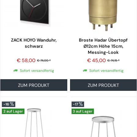
ZACK HOYO Wanduhr,
Broste Hadar Übertopf
schwarz
Ø12cm Höhe 15cm,
Messing-Look
€ 58,00
€ 45,00
€ 74,00 *
€ 74,15 *
Sofort versandfertig
Sofort versandfertig
ZUM PRODUKT
ZUM PRODUKT
-16
-17
2 auf Lager
3 auf Lager