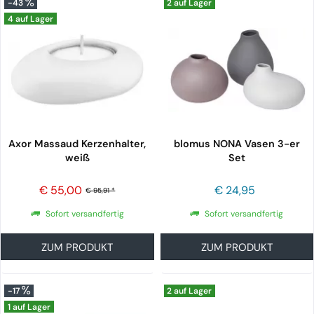
-43
2 auf Lager
4 auf Lager
Axor Massaud Kerzenhalter,
blomus NONA Vasen 3-er
weiß
Set
€ 55,00
€ 24,95
€ 95,91 *
Sofort versandfertig
Sofort versandfertig
ZUM PRODUKT
ZUM PRODUKT
-17
2 auf Lager
1 auf Lager