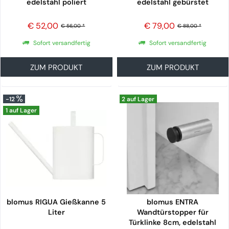
edelstahl poliert
edelstahl gebürstet
€ 52,00
€ 79,00
€ 56,00 *
€ 88,00 *
Sofort versandfertig
Sofort versandfertig
ZUM PRODUKT
ZUM PRODUKT
-12
2 auf Lager
1 auf Lager
blomus RIGUA Gießkanne 5
blomus ENTRA
Liter
Wandtürstopper für
Türklinke 8cm, edelstahl