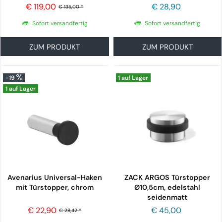
matt
€ 119,00
€ 28,90
€ 135,00 *
Sofort versandfertig
Sofort versandfertig
ZUM PRODUKT
ZUM PRODUKT
-19
1 auf Lager
1 auf Lager
Avenarius Universal-Haken
ZACK ARGOS Türstopper
mit Türstopper, chrom
Ø10,5cm, edelstahl
seidenmatt
€ 22,90
€ 45,00
€ 28,42 *