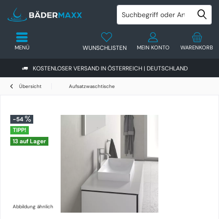
MENÜ
WUNSCHLISTEN
MEIN KONTO
WARENKORB
KOSTENLOSER VERSAND IN ÖSTERREICH | DEUTSCHLAND
Übersicht
Aufsatzwaschtische
-54
TIPP!
13 auf Lager
Abbildung ähnlich