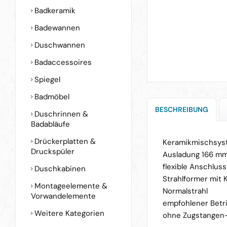
Badkeramik
Badewannen
Duschwannen
Badaccessoires
Spiegel
Badmöbel
BESCHREIBUNG
Duschrinnen &
Badabläufe
Drückerplatten &
Keramikmischsys
Druckspüler
Ausladung 166 m
flexible Anschlus
Duschkabinen
Strahlformer mit 
Montageelemente &
Normalstrahl
Vorwandelemente
empfohlener Betri
Weitere Kategorien
ohne Zugstangen-