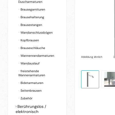
Duscharmaturen
Brausegarnituren
Brausehalterung
Brausestangen
Wandanschlussbögen
Kopfbrausen
Brauseschläuche
Wannenrandarmaturen
Abbildung ähnlich
Wandauslauf
freistehende
Wannenarmaturen
Bidetarmaturen
Seitenbrausen
Zubehör
Berührungslos /
elektronisch