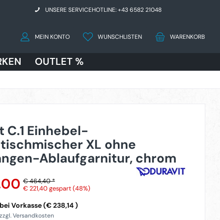
UNSERE SERVICEHOTLINE: +43 6582 21048
MEIN KONTO
WUNSCHLISTEN
WARENKORB
RKEN
OUTLET %
t C.1 Einhebel-
tischmischer XL ohne
ngen-Ablaufgarnitur, chrom
,00
€ 464,40 *
€ 221,40
gespart (48%)
ei Vorkasse (€ 238,14 )
 zzgl. Versandkosten