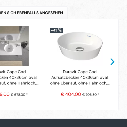
EN SICH EBENFALLS ANGESEHEN
-43
-4
avit Cape Cod
Duravit Cape Cod
cken 40x36cm oval,
Aufsatzbecken 40x36cm oval,
A
uf, ohne Hahnloch,...
ohne Überlauf, ohne Hahnloch,...
oh
9,00
€ 404,00
€ 678,00 *
€ 706,80 *