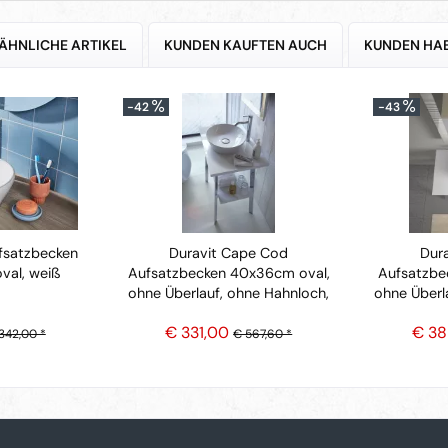
ÄHNLICHE ARTIKEL
KUNDEN KAUFTEN AUCH
KUNDEN HAB
-42
-43
fsatzbecken
Duravit Cape Cod
Dur
val, weiß
Aufsatzbecken 40x36cm oval,
Aufsatzbe
ohne Überlauf, ohne Hahnloch,
ohne Überla
weiß
€ 331,00
€ 38
342,00 *
€ 567,60 *