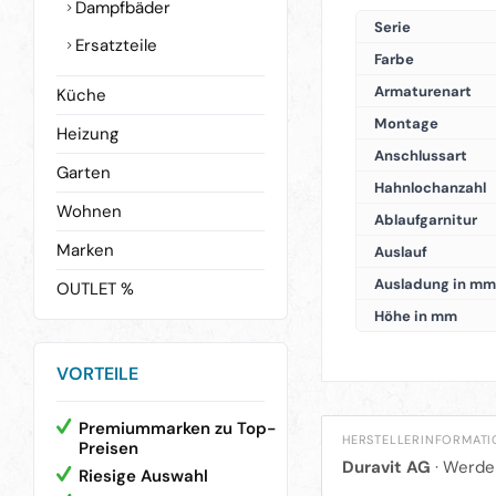
Dampfbäder
Serie
Ersatzteile
Farbe
Armaturenart
Küche
Montage
Heizung
Anschlussart
Garten
Hahnlochanzahl
Wohnen
Ablaufgarnitur
Marken
Auslauf
Ausladung in mm
OUTLET %
Höhe in mm
VORTEILE
Premiummarken zu Top-
HERSTELLERINFORMAT
Preisen
Duravit AG
· Werder
Riesige Auswahl