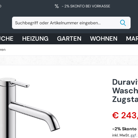
D
- 2% SKONTO BEI VORKASSE
ÜCHE
HEIZUNG
GARTEN
WOHNEN
MA
ren
Duravi
Wasch
Zugsta
€ 243
-2% Skonto b
inkl. MwSt.
ggf.