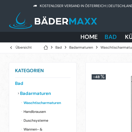
KOSTENLOSER VERSAND IN ÖSTERREICH | DEUTSCHLAN
HOME
BAD
K
Übersicht
Bad
Badarmaturen
Waschtischarmatu
KATEGORIEN
-48
Bad
Badarmaturen
Waschtischarmaturen
Handbrausen
Duschsysteme
Wannen- &