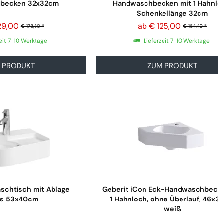
becken 32x32cm
Handwaschbecken mit 1 Hahnl
Schenkellänge 32cm
29,00
ab € 125,00
€ 178,80 *
€ 164,40 *
eit 7-10 Werktage
Lieferzeit 7-10 Werktage
 PRODUKT
ZUM PRODUKT
schtisch mit Ablage
Geberit iCon Eck-Handwaschbec
ts 53x40cm
1 Hahnloch, ohne Überlauf, 46
weiß