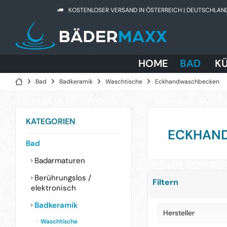
KOSTENLOSER VERSAND IN ÖSTERREICH | DEUTSCHLAN
HOME
BAD
K
Bad
Badkeramik
Waschtische
Eckhandwaschbecken
KATEGORIEN
ECKHAN
Bad
Badarmaturen
Berührungslos /
Filtern
elektronisch
Badkeramik
Hersteller
Waschtische