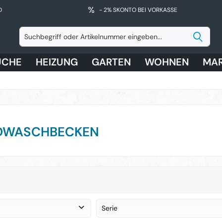
D
- 2% SKONTO BEI VORKASSE
ÜCHE
HEIZUNG
GARTEN
WOHNEN
MA
DWASCHBECKEN
Serie