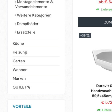
Montageelemente &
ab € 6
Vorwandelemente
Lieferz
Weitere Kategorien
ZUM
Dampfbäder
Ersatzteile
-36
Küche
Heizung
Garten
Wohnen
Marken
Duravit 
OUTLET %
Handwaschb
59,5x45cm, 
€ 57
VORTEILE
Lieferz