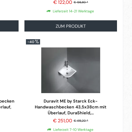
€ 122,00
€ 136,80 *
Lieferzeit 14-21 Werktage
ZUM PRODUKT
-40
hbecken
Duravit ME by Starck Eck-
rlauf,
Handwaschbecken 43,5x38cm mit
Überlauf, DuraShield,...
€ 251,00
€ 415,20 *
Lieferzeit 7-10 Werktage