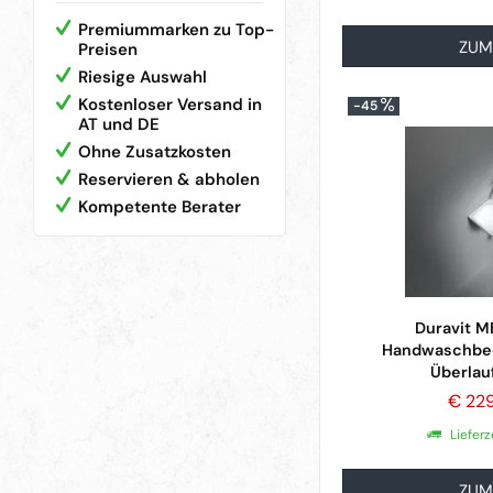
Premiummarken zu Top-
ZUM
Preisen
Riesige Auswahl
Kostenloser Versand in
-45
AT und DE
Ohne Zusatzkosten
Reservieren & abholen
Kompetente Berater
Duravit M
Handwaschbec
Überlauf
€ 22
Lieferz
ZUM