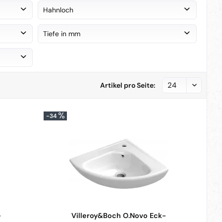
Sanitärkeramik
(
12
)
Hahnloch
ohne Hahnloch
(
1
)
Tiefe in mm
1 Hahnloch
(
12
)
von
bis
320 mm
540 mm
Artikel pro Seite:
-34
-
Villeroy&Boch O.Novo Eck-