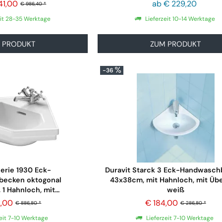
41,00
ab € 229,20
€ 986,40 *
eit 28-35 Werktage
Lieferzeit 10-14 Werktage
 PRODUKT
ZUM PRODUKT
-36
Serie 1930 Eck-
Duravit Starck 3 Eck-Handwasc
ecken oktogonal
43x38cm, mit Hahnloch, mit Übe
1 Hahnloch, mit...
weiß
2,00
€ 184,00
€ 886,80 *
€ 286,80 *
eit 7-10 Werktage
Lieferzeit 7-10 Werktage