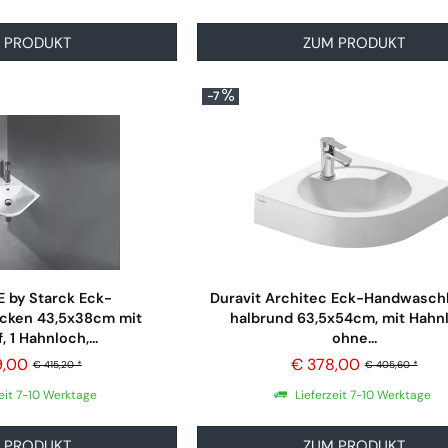
 PRODUKT
ZUM PRODUKT
-7
E by Starck Eck-
Duravit Architec Eck-Handwasc
ken 43,5x38cm mit
halbrund 63,5x54cm, mit Hahn
, 1 Hahnloch,...
ohne...
9,00
€ 378,00
€ 415,20 *
€ 405,60 *
eit 7-10 Werktage
Lieferzeit 7-10 Werktage
 PRODUKT
ZUM PRODUKT