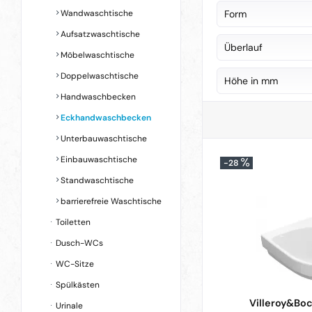
Duravit
(
6
)
Wandwaschtische
Form
Geberit
(
2
)
Aufsatzwaschtische
oval
(
5
)
Überlauf
Laufen
(
1
)
Möbelwaschtische
Sonderform
(
6
)
Villeroy&Boch
(
Doppelwaschtische
mit Überlauf
(
9
)
Höhe in mm
Handwaschbecken
ohne Überlauf
(
Eckhandwaschbecken
von
100
Unterbauwaschtische
Einbauwaschtische
-28
Standwaschtische
barrierefreie Waschtische
Toiletten
Dusch-WCs
WC-Sitze
Spülkästen
Villeroy&Bo
Urinale