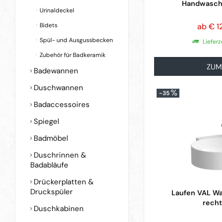
Handwasch
Urinaldeckel
Bidets
ab € 1
Spül- und Ausgussbecken
Lieferz
Zubehör für Badkeramik
ZUM
Badewannen
Duschwannen
-35
Badaccessoires
Spiegel
Badmöbel
Duschrinnen &
Badabläufe
Drückerplatten &
Druckspüler
Laufen VAL Wa
rech
Duschkabinen