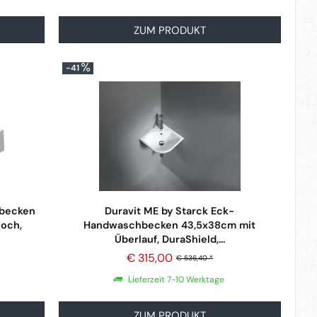
ZUM PRODUKT
-41
hbecken
Duravit ME by Starck Eck-
loch,
Handwaschbecken 43,5x38cm mit
Überlauf, DuraShield,...
€ 315,00
€ 536,40 *
Lieferzeit 7-10 Werktage
ZUM PRODUKT