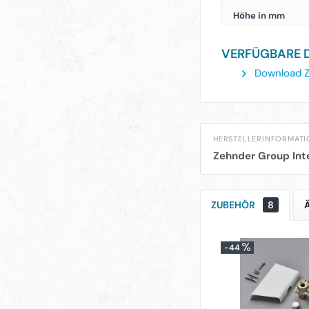
Höhe in mm
VERFÜGBARE 
Download Z
HERSTELLERINFORMAT
Zehnder Group Int
ZUBEHÖR
8
-44