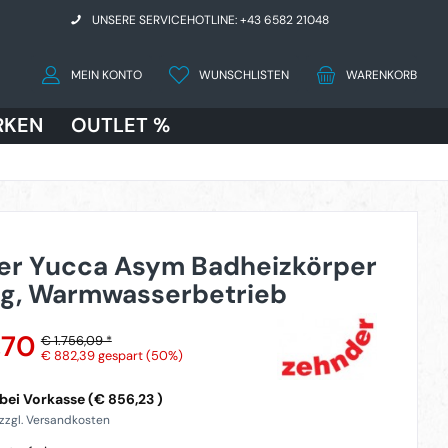
UNSERE SERVICEHOTLINE: +43 6582 21048
MEIN KONTO
WUNSCHLISTEN
WARENKORB
RKEN
OUTLET %
er Yucca Asym Badheizkörper
ig, Warmwasserbetrieb
,70
€ 1.756,09 *
€ 882,39
gespart (50%)
bei Vorkasse (€ 856,23 )
 zzgl. Versandkosten