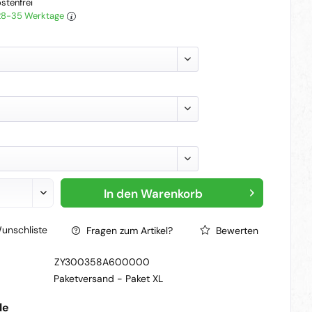
stenfrei
 28-35 Werktage
In den
Warenkorb
unschliste
Fragen zum Artikel?
Bewerten
ZY300358A600000
Paketversand -
Paket XL
le