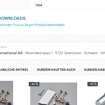
1304
DOWNLOADS:
ehnder Yucca Asym Produktdatenblatt
IONEN
ernational AG
· Moortalstrasse 1 · 5722 Gränichen · Schweiz ·
in
ÄHNLICHE ARTIKEL
KUNDEN KAUFTEN AUCH
KUNDEN HAB
-35
-10