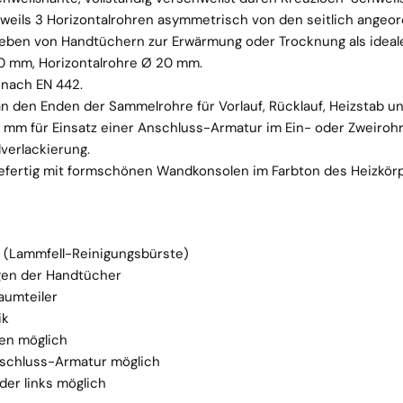
eweils 3 Horizontalrohren asymmetrisch von den seitlich ange
ieben von Handtüchern zur Erwärmung oder Trocknung als ideal
 mm, Horizontalrohre Ø 20 mm.
nach EN 442.
an den Enden der Sammelrohre für Vorlauf, Rücklauf, Heizstab un
mm für Einsatz einer Anschluss-Armatur im Ein- oder Zweirohr
lverlackierung.
efertig mit formschönen Wandkonsolen im Farbton des Heizkörp
g (Lammfell-Reinigungsbürste)
gen der Handtücher
aumteiler
ik
en möglich
nschluss-Armatur möglich
er links möglich