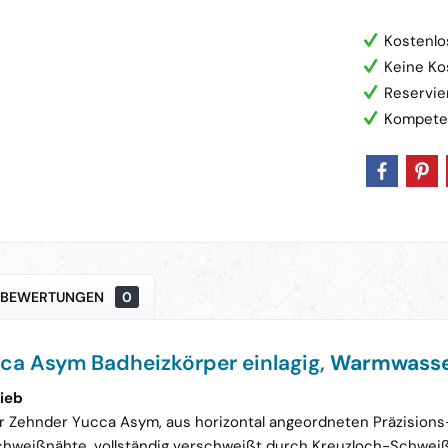
Kostenlo
Keine Ko
Reservie
Kompete
BEWERTUNGEN
0
ca Asym Badheizkörper einlagig,
Warmwasse
ieb
r Zehnder Yucca Asym, aus horizontal angeordneten Präzisions
chweißnähte, vollständig verschweißt durch Kreuzloch-Schweiß