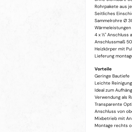
Rohrpakete aus j
Seitliches Einsch
Sammelrohre Ø 30
Wärmeleistungen 
4 x ½" Anschluss 
Anschlussmaß 50 
Heizkörper mit Pu
Lieferung montag
Vorteile
Geringe Bautiefe
Leichte Reinigun
Ideal zum Aufhän
Verwendung als R
Transparente Opt
Anschluss von ob
Mixbetrieb mit A
Montage rechts od