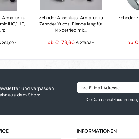
s-Armatur zu
Zehnder Anschluss-Armatur zu
Zehnder 
mit IHC/IHE,
Zehnder Yucca, Blende lang für
urz
Mixbetrieb mit...
ab € 179,60
ab €
€ 284,99 *
€ 278,03 *
ewsletter und verpassen
mehr aus dem Shop:
Die
Datenschutzbestimmung
ICE
INFORMATIONEN