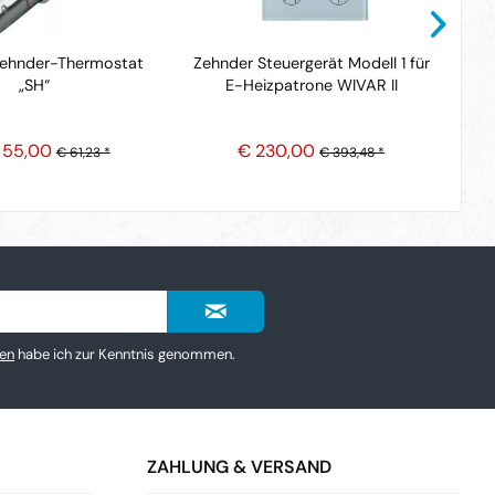
Zehnder-Thermostat
Zehnder Steuergerät Modell 1 für
„SH“
E-Heizpatrone WIVAR II
Vo
 55,00
€ 230,00
€ 61,23 *
€ 393,48 *
en
habe ich zur Kenntnis genommen.
ZAHLUNG & VERSAND