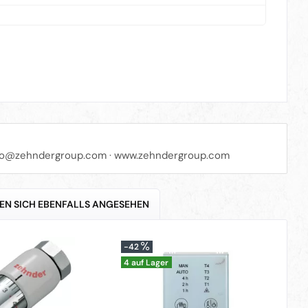
fo@zehndergroup.com
·
www.zehndergroup.com
EN SICH EBENFALLS ANGESEHEN
-42
-2
4 auf Lager