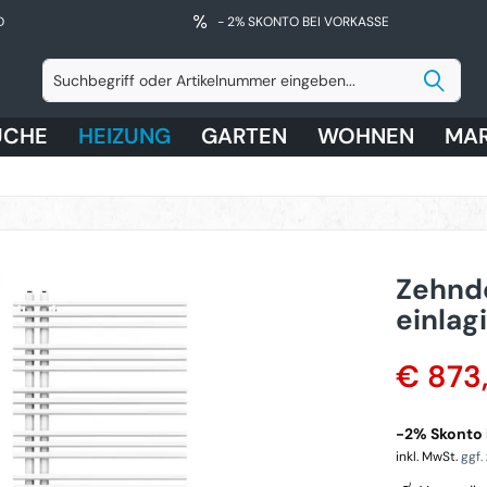
D
- 2% SKONTO BEI VORKASSE
ÜCHE
HEIZUNG
GARTEN
WOHNEN
MA
Zehnd
einlag
€ 873
-2% Skonto 
inkl. MwSt.
ggf.