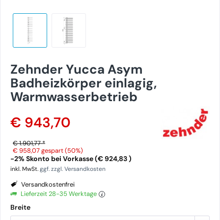
Zehnder Yucca Asym
Badheizkörper einlagig,
Warmwasserbetrieb
€ 943,70
€ 1.901,77 *
€ 958,07
gespart (50%)
-2% Skonto bei Vorkasse (€ 924,83 )
inkl. MwSt.
ggf. zzgl. Versandkosten
Versandkostenfrei
Lieferzeit 28-35 Werktage
Breite