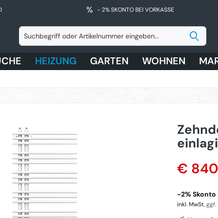
D
- 2% SKONTO BEI VORKASSE
ÜCHE
HEIZUNG
GARTEN
WOHNEN
MA
Zehnd
einlag
€ 840
-2% Skonto 
inkl. MwSt.
ggf.