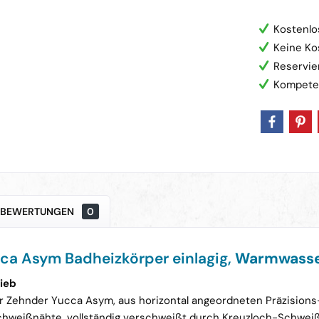
Kostenlo
Keine Ko
Reservie
Kompete
BEWERTUNGEN
0
ca Asym Badheizkörper einlagig,
Warmwasse
ieb
r Zehnder Yucca Asym, aus horizontal angeordneten Präzisions
chweißnähte, vollständig verschweißt durch Kreuzloch-Schweiß