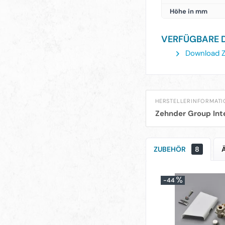
Höhe in mm
VERFÜGBARE 
Download Z
HERSTELLERINFORMAT
Zehnder Group Int
ZUBEHÖR
8
-44