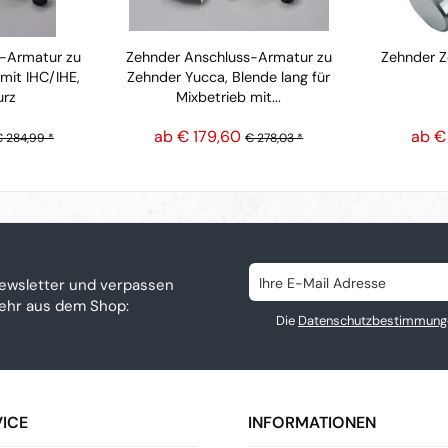
s-Armatur zu
Zehnder Anschluss-Armatur zu
Zehnder 
mit IHC/IHE,
Zehnder Yucca, Blende lang für
urz
Mixbetrieb mit...
ab € 179,60
ab €
€ 284,99 *
€ 278,03 *
ewsletter und verpassen
mehr aus dem Shop:
Die
Datenschutzbestimmung
ICE
INFORMATIONEN