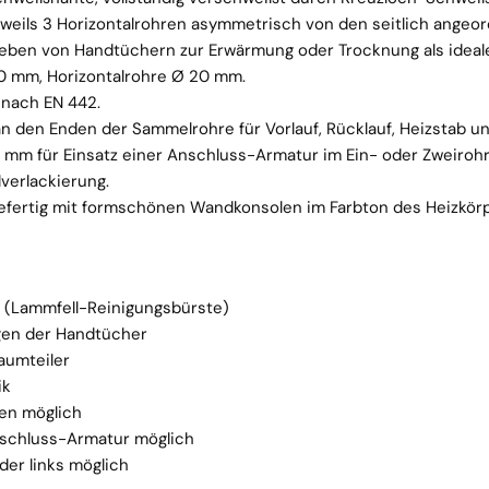
eweils 3 Horizontalrohren asymmetrisch von den seitlich ange
ieben von Handtüchern zur Erwärmung oder Trocknung als ideal
 mm, Horizontalrohre Ø 20 mm.
nach EN 442.
an den Enden der Sammelrohre für Vorlauf, Rücklauf, Heizstab un
mm für Einsatz einer Anschluss-Armatur im Ein- oder Zweirohr
lverlackierung.
efertig mit formschönen Wandkonsolen im Farbton des Heizkörp
g (Lammfell-Reinigungsbürste)
gen der Handtücher
aumteiler
ik
en möglich
nschluss-Armatur möglich
er links möglich