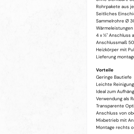
Rohrpakete aus j
Seitliches Einsch
Sammelrohre Ø 30
Wärmeleistungen 
4 x ½" Anschluss 
Anschlussmaß 50 
Heizkörper mit Pu
Lieferung montag
Vorteile
Geringe Bautiefe
Leichte Reinigun
Ideal zum Aufhän
Verwendung als R
Transparente Opt
Anschluss von ob
Mixbetrieb mit A
Montage rechts od