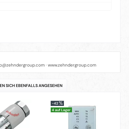
fo@zehndergroup.com
·
www.zehndergroup.com
EN SICH EBENFALLS ANGESEHEN
-42
-2
4 auf Lager