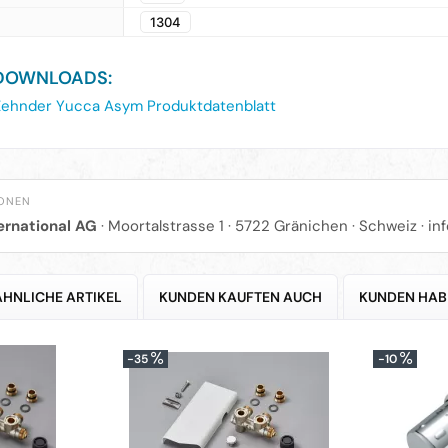
1304
DOWNLOADS:
ehnder Yucca Asym Produktdatenblatt
IONEN
ernational AG
· Moortalstrasse 1 · 5722 Gränichen · Schweiz ·
in
ÄHNLICHE ARTIKEL
KUNDEN KAUFTEN AUCH
KUNDEN HAB
-35
-10