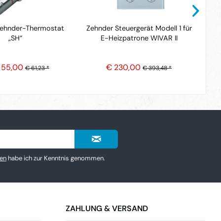
Zehnder-Thermostat
Zehnder Steuergerät Modell 1 für
„SH“
E-Heizpatrone WIVAR II
Vo
 55,00
€ 230,00
€ 61,23 *
€ 393,48 *
en
habe ich zur Kenntnis genommen.
ZAHLUNG & VERSAND