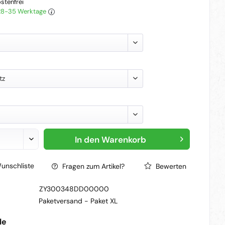
stenfrei
 28-35 Werktage
tz
In den
Warenkorb
unschliste
Fragen zum Artikel?
Bewerten
ZY300348DD00000
Paketversand -
Paket XL
le