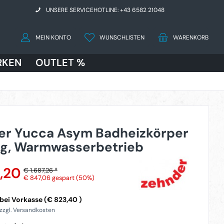
UNSERE SERVICEHOTLINE: +43 6582 21048
MEIN KONTO
WUNSCHLISTEN
WARENKORB
RKEN
OUTLET %
er Yucca Asym Badheizkörper
ig, Warmwasserbetrieb
,20
€ 1.687,26 *
€ 847,06
gespart (50%)
bei Vorkasse (€ 823,40 )
 zzgl. Versandkosten