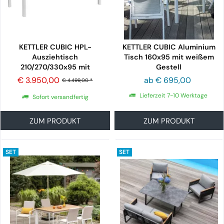
KETTLER CUBIC HPL-
KETTLER CUBIC Aluminium
Ausziehtisch
Tisch 160x95 mit weißem
210/270/330x95 mit
Gestell
Butterfly, silber/anthrazit
€ 3.950,00
ab € 695,00
€ 4.499,00 *
Lieferzeit 7-10 Werktage
Sofort versandfertig
ZUM PRODUKT
ZUM PRODUKT
SET
SET