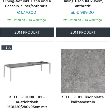
Dining-Set inkl. Tisch und 4
Dining Tisch 160x95cm,
Sesseln, silber/anthrazit-
anthrazit
grau
€ 1.770,00
ab € 999,00
Lieferzeit 7-10 Werktage
Lieferzeit 7-10 Werktage
ZUM PRODUKT
ZUM PRODUKT
-15
KETTLER CUBIC HPL-
KETTLER HPL Tischplatte,
Ausziehtisch
kalksandstein
160/220/280x95cm mit