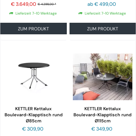
Butterfly, silber/anthrazit
€ 3.649,00
ab € 499,00
€ 4.299,00 *
Lieferzeit 7-10 Werktage
Lieferzeit 7-10 Werktage
ZUM PRODUKT
ZUM PRODUKT
KETTLER Kettalux
KETTLER Kettalux
Boulevard-Klapptisch rund
Boulevard-Klapptisch rund
Ø85cm
Ø115cm
€ 309,90
€ 349,90