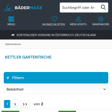
MENÜ
WUNSCHLISTEN
MEIN KONTO
WARENKORB
KOSTENLOSER VERSAND IN ÖSTERREICH | DEUTSCHLAND
Gartentische
KETTLER GARTENTISCHE
Filtern
von
2
1