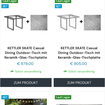
1 auf Lager
1 auf Lager
SET
SET
KETTLER SKATE Casual
KETTLER SKATE Casual
Dining Outdoor-Tisch mit
Dining Outdoor-Tisch mit
Keramik-Glas-Tischplatte
Keramik-Glas-Tischplatte
95x95,...
95x95,...
€ 879,00
€ 905,00
Sofort versandfertig
Sofort versandfertig
ZUM PRODUKT
ZUM PRODUKT
SET
1 auf Lager