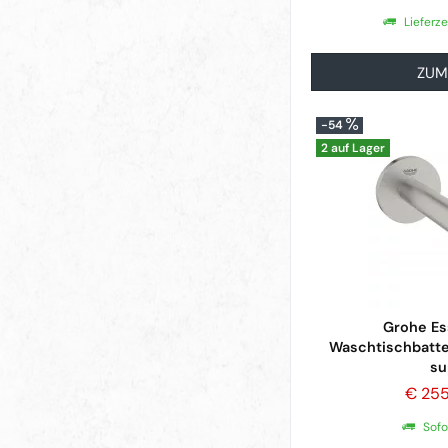
Lieferz
ZUM
-54
2 auf Lager
Grohe Es
Waschtischbatt
su
€ 25
Sofo