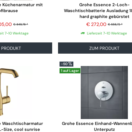
e Küchenarmatur mit
Grohe Essence 2-Loch-
ofibrause
Waschtischbatterie Ausladung 
hard graphite gebürstet
05,00
€ 272,00
€ 849,78 *
€ 558,72 *
eit 7-10 Werktage
Lieferzeit 7-10 Werktage
 PRODUKT
ZUM PRODUKT
-50
1 auf Lager
e Waschtischarmatur
Grohe Essence Einhand-Wannenb
-Size, cool sunrise
Unterputz