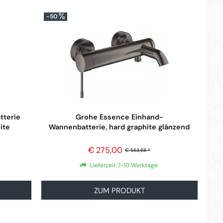
-50
tterie
Grohe Essence Einhand-
ite
Wannenbatterie, hard graphite glänzend
€ 275,00
€ 553,68 *
Lieferzeit 7-10 Werktage
ZUM PRODUKT