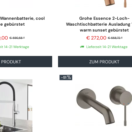
Wannenbatterie, cool
Grohe Essence 2-Loch-
se gebürstet
Waschtischbatterie Ausladung 
warm sunset gebürstet
9,00
€ 272,00
€ 590,58 *
€ 558,72 *
eit 14-21 Werktage
Lieferzeit 14-21 Werktage
 PRODUKT
ZUM PRODUKT
-51