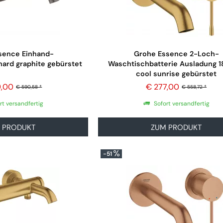
sence Einhand-
Grohe Essence 2-Loch-
hard graphite gebürstet
Waschtischbatterie Ausladung 
cool sunrise gebürstet
9,00
€ 277,00
€ 590,58 *
€ 558,72 *
rt versandfertig
Sofort versandfertig
 PRODUKT
ZUM PRODUKT
-51