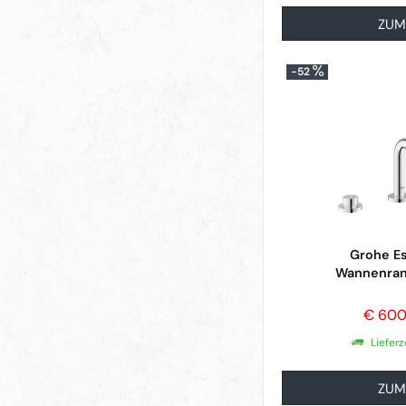
ZUM
-52
Grohe E
Wannenran
€ 600
Lieferz
ZUM