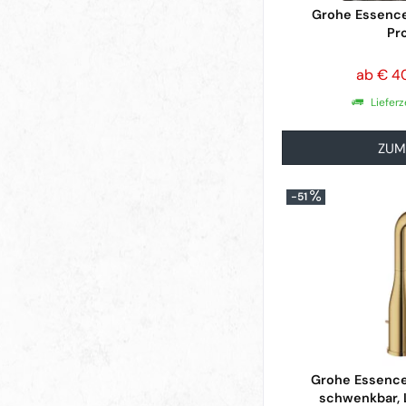
Grohe Essenc
Pr
ab € 4
Lieferz
ZUM
-51
Grohe Essenc
schwenkbar, L