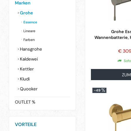
Marken
Grohe
Essence
Lineare
Grohe Es
Wannenbatterie, 
Farben
Hansgrohe
€ 30
Kaldewei
Sofo
Kettler
ZUM
Kludi
Quooker
-49
OUTLET %
VORTEILE