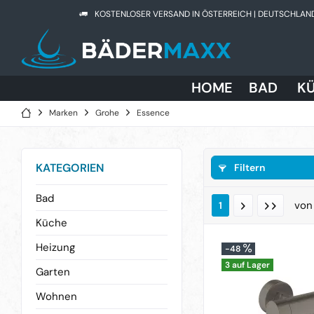
KOSTENLOSER VERSAND IN ÖSTERREICH | DEUTSCHLAN
HOME
BAD
K
Marken
Grohe
Essence
KATEGORIEN
Filtern
Bad
vo
1
Küche
Heizung
-48
3 auf Lager
Garten
Wohnen