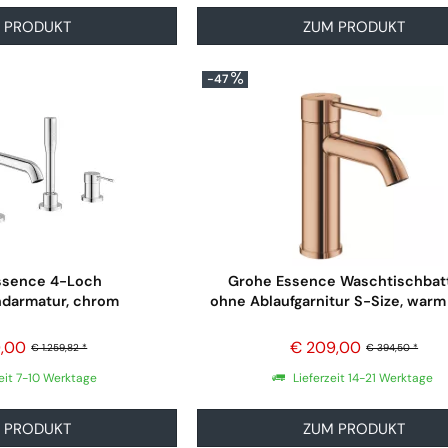
 PRODUKT
ZUM PRODUKT
-47
ssence 4-Loch
Grohe Essence Waschtischbat
darmatur, chrom
ohne Ablaufgarnitur S-Size, warm
,00
€ 209,00
€ 1.259,82 *
€ 394,50 *
eit 7-10 Werktage
Lieferzeit 14-21 Werktage
 PRODUKT
ZUM PRODUKT