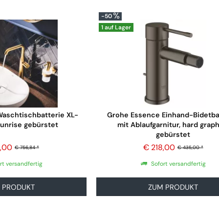
-50
1 auf Lager
aschtischbatterie XL-
Grohe Essence Einhand-Bidetba
sunrise gebürstet
mit Ablaufgarnitur, hard graph
gebürstet
1,00
€ 218,00
€ 756,84 *
€ 435,00 *
rt versandfertig
Sofort versandfertig
 PRODUKT
ZUM PRODUKT