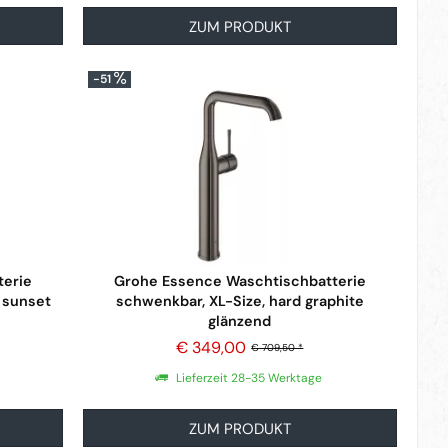
ZUM PRODUKT
-51
terie
Grohe Essence Waschtischbatterie
 sunset
schwenkbar, XL-Size, hard graphite
glänzend
€ 349,00
€ 709,50 *
Lieferzeit 28-35 Werktage
ZUM PRODUKT