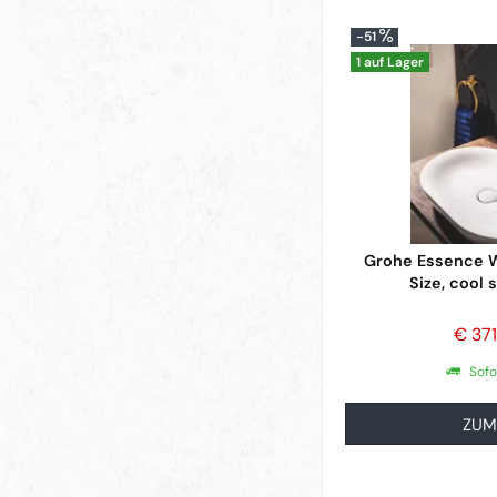
-51
1 auf Lager
Grohe Essence W
Size, cool 
€ 37
Sofo
ZUM