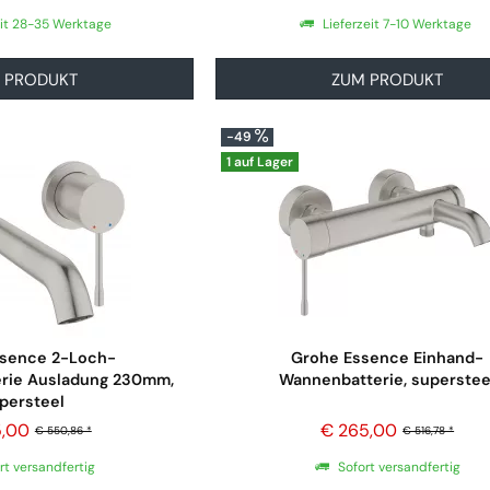
eit 28-35 Werktage
Lieferzeit 7-10 Werktage
 PRODUKT
ZUM PRODUKT
-49
1 auf Lager
sence 2-Loch-
Grohe Essence Einhand-
erie Ausladung 230mm,
Wannenbatterie, superstee
persteel
5,00
€ 265,00
€ 550,86 *
€ 516,78 *
rt versandfertig
Sofort versandfertig