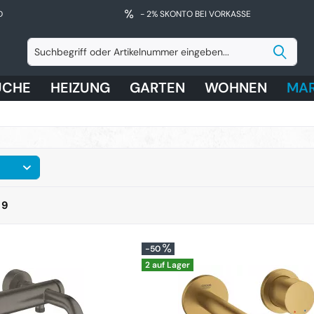
D
- 2% SKONTO BEI VORKASSE
ÜCHE
HEIZUNG
GARTEN
WOHNEN
MA
n
9
-50
2 auf Lager