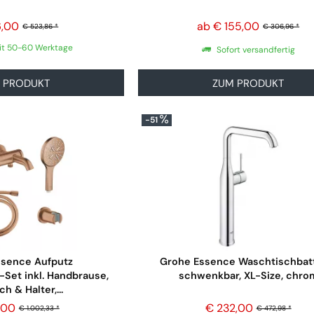
6,00
ab € 155,00
€ 523,86 *
€ 306,96 *
eit 50-60 Werktage
Sofort versandfertig
 PRODUKT
ZUM PRODUKT
-51
ssence Aufputz
Grohe Essence Waschtischbat
Set inkl. Handbrause,
schwenkbar, XL-Size, chro
h & Halter,...
,00
€ 232,00
€ 1.002,33 *
€ 472,98 *