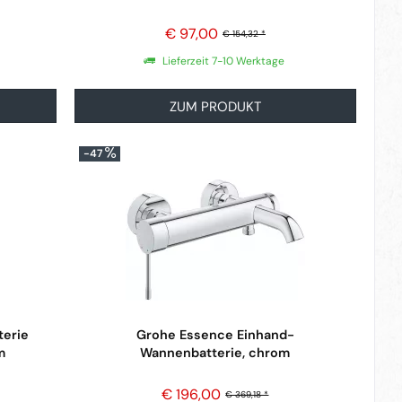
€ 97,00
€ 154,32 *
Lieferzeit 7-10 Werktage
ZUM PRODUKT
-47
terie
Grohe Essence Einhand-
m
Wannenbatterie, chrom
€ 196,00
€ 369,18 *