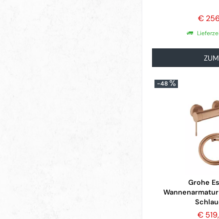
€ 25
Lieferz
ZUM
-48
Grohe E
Wannenarmatur-
Schlauc
€ 519