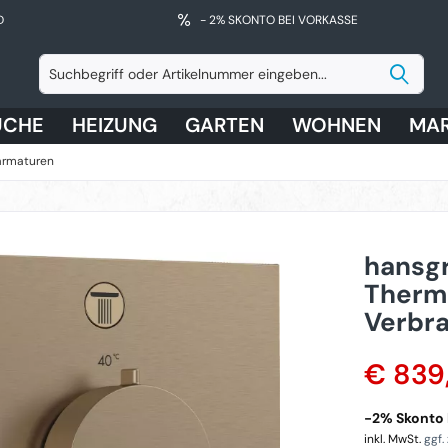
D
- 2% SKONTO BEI VORKASSE
ÜCHE
HEIZUNG
GARTEN
WOHNEN
MA
armaturen
hansg
Thermo
Verbra
€ 839
-2% Skonto b
inkl. MwSt.
ggf.