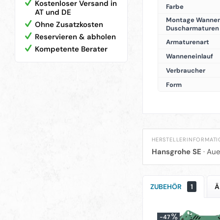
Kostenloser Versand in
Farbe
AT und DE
Montage Wannen
Ohne Zusatzkosten
Duscharmaturen
Reservieren & abholen
Armaturenart
Kompetente Berater
Wanneneinlauf
Verbraucher
Form
HERSTELLERINFORMAT
Hansgrohe SE
· Aue
ZUBEHÖR
1
Ä
-47