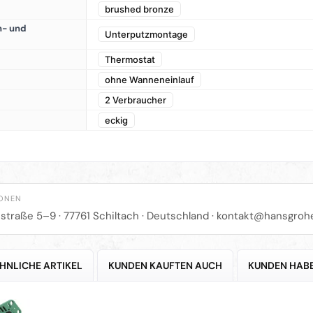
brushed bronze
- und
Unterputzmontage
Thermostat
ohne Wanneneinlauf
2 Verbraucher
eckig
IONEN
straße 5–9 · 77761 Schiltach · Deutschland ·
kontakt@hansgroh
HNLICHE ARTIKEL
KUNDEN KAUFTEN AUCH
KUNDEN HABE