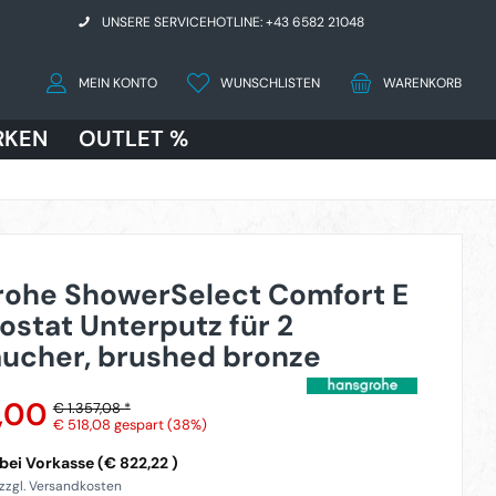
UNSERE SERVICEHOTLINE: +43 6582 21048
MEIN KONTO
WUNSCHLISTEN
WARENKORB
RKEN
OUTLET %
rohe ShowerSelect Comfort E
stat Unterputz für 2
ucher, brushed bronze
,00
€ 1.357,08 *
€ 518,08
gespart (38%)
ei Vorkasse (€ 822,22 )
 zzgl. Versandkosten