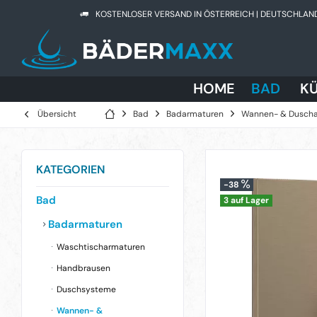
KOSTENLOSER VERSAND IN ÖSTERREICH | DEUTSCHLAN
HOME
BAD
K
Übersicht
Bad
Badarmaturen
Wannen- & Dusch
KATEGORIEN
-38
Bad
3 auf Lager
Badarmaturen
Waschtischarmaturen
Handbrausen
Duschsysteme
Wannen- &