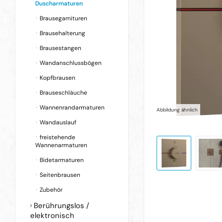
Duscharmaturen
Brausegarnituren
Brausehalterung
Brausestangen
Wandanschlussbögen
Kopfbrausen
Brauseschläuche
Wannenrandarmaturen
Abbildung ähnlich
Wandauslauf
freistehende
Wannenarmaturen
Bidetarmaturen
Seitenbrausen
Zubehör
Berührungslos /
elektronisch