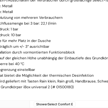
Ein-/Ausschalten der Verbraucher durch großflächige Select-T
: Metall
e: Metall
e Nutzung von mehreren Verbrauchern
hflussmenge bei 3 bar: 22,1 l/min
ruck: 1 bar
druck: 10 bar
e für mehr Platz in der Dusche
räglich um +/- 3° ausrichtbar
allation durch vormontierten Funktionsblock
auf der gleichen Höhe unabhängig der Einbautiefe des Grundkö
erre bei 40 °C
grenzung einstellbar
t bietet die Möglichkeit der thermischen Desinfektion
rd geliefert mit Tasten Rain klein, Rain groß, Handbrause, Schw
 Grundkörper iBox universal 2 (# 01500180)
ShowerSelect Comfort E