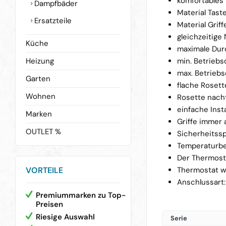
komfortables 
Dampfbäder
Material Taste
Ersatzteile
Material Griff
gleichzeitig
Küche
maximale Durc
Heizung
min. Betriebsd
max. Betriebs
Garten
flache Rosett
Wohnen
Rosette nacht
einfache Inst
Marken
Griffe immer 
OUTLET %
Sicherheitssp
Temperaturbe
Der Thermosta
VORTEILE
Thermostat wi
Anschlussart:
Premiummarken zu Top-
Preisen
Riesige Auswahl
Serie