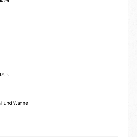
asten
rpers
all und Wanne