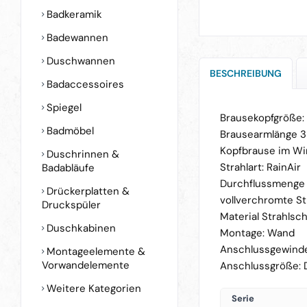
Badkeramik
Badewannen
Duschwannen
BESCHREIBUNG
Badaccessoires
Spiegel
Brausekopfgröße
Badmöbel
Brausearmlänge 
Kopfbrause im Win
Duschrinnen &
Strahlart: RainAir
Badabläufe
Durchflussmenge Ra
Drückerplatten &
vollverchromte St
Druckspüler
Material Strahlsch
Duschkabinen
Montage: Wand
Anschlussgewind
Montageelemente &
Vorwandelemente
Anschlussgröße: 
Weitere Kategorien
Serie