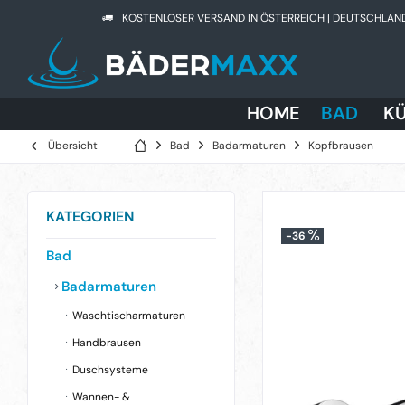
KOSTENLOSER VERSAND IN ÖSTERREICH | DEUTSCHLAN
HOME
BAD
K
Übersicht
Bad
Badarmaturen
Kopfbrausen
KATEGORIEN
-36
Bad
Badarmaturen
Waschtischarmaturen
Handbrausen
Duschsysteme
Wannen- &