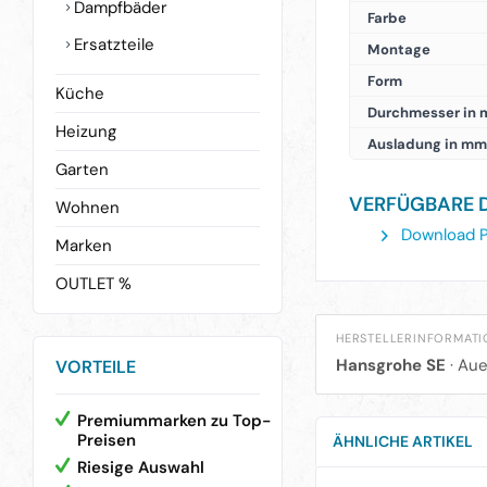
Dampfbäder
Farbe
Ersatzteile
Montage
Form
Küche
Durchmesser in
Heizung
Ausladung in mm
Garten
VERFÜGBARE 
Wohnen
Download P
Marken
OUTLET %
HERSTELLERINFORMAT
Hansgrohe SE
· Aue
VORTEILE
Premiummarken zu Top-
Preisen
ÄHNLICHE ARTIKEL
Riesige Auswahl