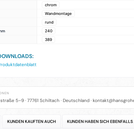
chrom
Wandmontage
rund
 mm
240
389
DOWNLOADS:
roduktdatenblatt
IONEN
straße 5–9 · 77761 Schiltach · Deutschland ·
kontakt@hansgroh
KUNDEN KAUFTEN AUCH
KUNDEN HABEN SICH EBENFALLS