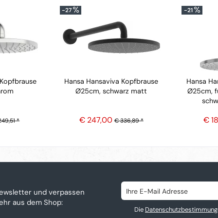
-27
-21
 Kopfbrause
Hansa Hansaviva Kopfbrause
Hansa Ha
hrom
Ø25cm, schwarz matt
Ø25cm, f
schw
€ 247,00
€ 1
249,51 *
€ 336,89 *
ewsletter und verpassen
mehr aus dem Shop:
Die
Datenschutzbestimmung