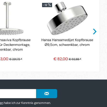
-12
-1
nsaviva Kopfbrause
Hansa Hansamedijet Kopfbrause
ür Deckenmontage,
Ø9,5cm, schwenkbar, chrom
enkbar, chrom
83,00
€ 82,00
€ 231,72 *
€ 92,88 *
en
habe ich zur Kenntnis genommen.