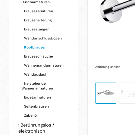
Duscharmaturen
Brausegarnituren
Brausehalterung
Brausestangen
Wandanschlussbögen
Kopfbrausen
Brauseschläuche
Wannenrandarmaturen
Abbildung ähnlich
Wandauslauf
freistehende
Wannenarmaturen
Bidetarmaturen
Seitenbrausen
Zubehör
Berührungslos /
elektronisch