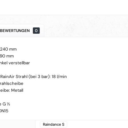
BEWERTUNGEN
0
: 240 mm
390 mm
kel verstellbar
inAir Strahl (bei 3 bar): 18 l/min
rahlscheibe
eibe: Metall
e G ½
DN15
Raindance S