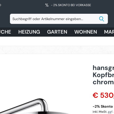
D
- 2% SKONTO BEI VORKASSE
ÜCHE
HEIZUNG
GARTEN
WOHNEN
MA
hansgr
Kopfbr
chrom
€ 530
-2% Skonto 
inkl. MwSt.
ggf.