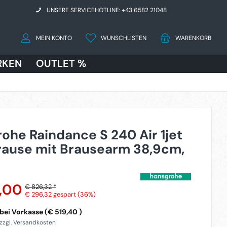
UNSERE SERVICEHOTLINE: +43 6582 21048
MEIN KONTO
WUNSCHLISTEN
WARENKORB
RKEN
OUTLET %
ohe Raindance S 240 Air 1jet
ause mit Brausearm 38,9cm,
,00
€ 826,32 *
€ 296,32
gespart (36%)
bei Vorkasse (€ 519,40 )
 zzgl. Versandkosten