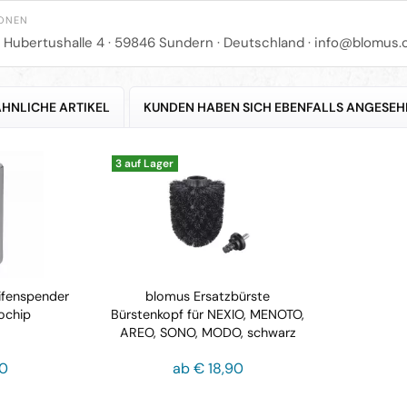
IONEN
r Hubertushalle 4 · 59846 Sundern · Deutschland ·
info@blomus.
ÄHNLICHE ARTIKEL
KUNDEN HABEN SICH EBENFALLS ANGESEH
3 auf Lager
fenspender
blomus Ersatzbürste
ochip
Bürstenkopf für NEXIO, MENOTO,
AREO, SONO, MODO, schwarz
00
ab € 18,90