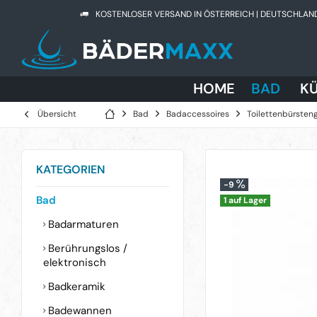
KOSTENLOSER VERSAND IN ÖSTERREICH | DEUTSCHLAN
HOME
BAD
K
Übersicht
Bad
Badaccessoires
Toilettenbürsten
KATEGORIEN
-9
Bad
1 auf Lager
Badarmaturen
Berührungslos /
elektronisch
Badkeramik
Badewannen