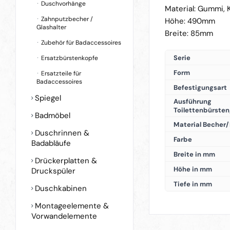
Duschvorhänge
Material: Gummi, 
Zahnputzbecher /
Höhe: 490mm
Glashalter
Breite: 85mm
Zubehör für Badaccessoires
Serie
Ersatzbürstenkopfe
Form
Ersatzteile für
Badaccessoires
Befestigungsart
Spiegel
Ausführung
Toilettenbürsten
Badmöbel
Material Becher/
Duschrinnen &
Farbe
Badabläufe
Breite in mm
Drückerplatten &
Höhe in mm
Druckspüler
Tiefe in mm
Duschkabinen
Montageelemente &
Vorwandelemente