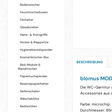
Bodenwischer
Feuchttücherboxen
Fönhalter
Glasabzieher
Halte- & Stützgriffe
Hocker & Klappsitze
Hygienebeutelspender
Kosmetiktücher-Box
BESCHREIBUNG
Bad-Module &
Wandnischen
Papiertuchspender
blomus MOD
Reservepapierhalter
Die WC-Garnitur a
Seifenschalen
Accessories aus 
Wäschekörbe
Farbe: microchip
Badtextilien
Durchmesser: 8