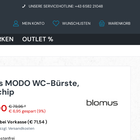
UNSERE SERVICEHOTLINE: +43 6582 21048
MEIN KONTO
WUNSCHLISTEN
WARENKORB
RKEN
OUTLET %
s MODO WC-Bürste,
chip
00
€ 79,95 *
€ 6,95
gespart (9%)
ei Vorkasse (€ 71,54 )
 zzgl. Versandkosten
stenfrei