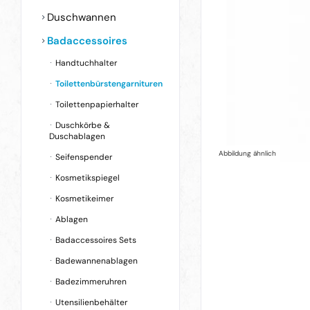
Duschwannen
Badaccessoires
Handtuchhalter
Toilettenbürstengarnituren
Toilettenpapierhalter
Duschkörbe &
Duschablagen
Abbildung ähnlich
Seifenspender
Kosmetikspiegel
Kosmetikeimer
Ablagen
Badaccessoires Sets
Badewannenablagen
Badezimmeruhren
Utensilienbehälter