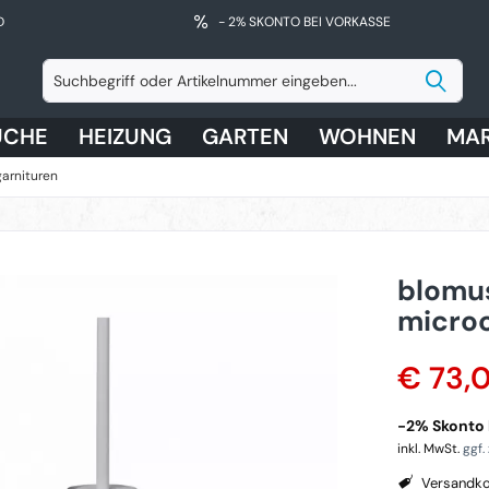
D
- 2% SKONTO BEI VORKASSE
ÜCHE
HEIZUNG
GARTEN
WOHNEN
MA
garnituren
blomu
micro
€ 73,
-2% Skonto b
inkl. MwSt.
ggf.
Versandko