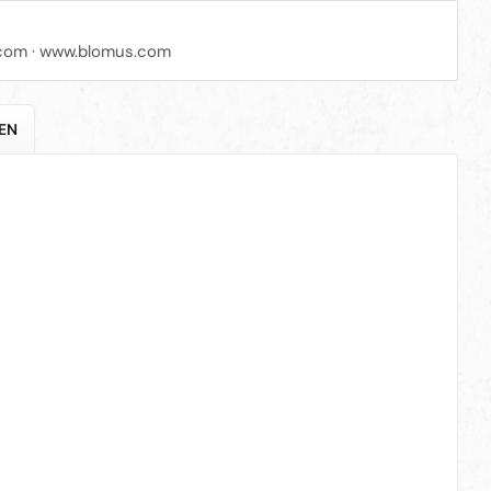
com
·
www.blomus.com
EN