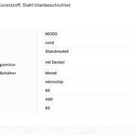
Kunststoff, Stahl titanbeschichtet
MODO
rund
Standmodell
mit Deckel
garnitur
Behälter
Metall
microchip
85
490
85