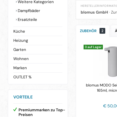
Weitere Kategorien
HERSTELLERINFORMAT
Dampfbäder
blomus GmbH
· Zu
Ersatzteile
ZUBEHÖR
2
Küche
Heizung
3 auf Lager
Garten
Wohnen
Marken
OUTLET %
blomus MODO Sei
165ml, micr
VORTEILE
€ 50,
Premiummarken zu Top-
Preisen