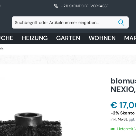
D
- 2% SKONTO BEI VORKASSE
ÜCHE
HEIZUNG
GARTEN
WOHNEN
MA
fe
blomus
NEXIO
€ 17,
-2% Skonto b
inkl. MwSt.
ggf.
Lieferzeit 