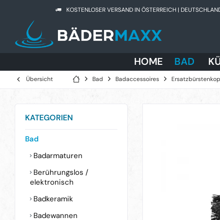
KOSTENLOSER VERSAND IN ÖSTERREICH | DEUTSCHLAN
HOME
BAD
K
Übersicht
Bad
Badaccessoires
Ersatzbürstenkop
KATEGORIEN
Bad
Badarmaturen
Berührungslos /
elektronisch
Badkeramik
Badewannen