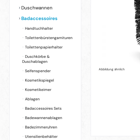
Duschwannen
Badaccessoires
Handtuchhalter
Toilettenbürstengarnituren
Toilettenpapierhalter
Duschkörbe &
Duschablagen
Abbildung ähnlich
Seifenspender
Kosmetikspiegel
Kosmetikeimer
Ablagen
Badaccessoires Sets
Badewannenablagen
Badezimmeruhren
Utensilienbehälter