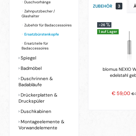
Duschvorhänge
ZUBEHÖR
3
Zahnputzbecher /
Glashalter
-26
Zubehör für Badaccessoires
1 auf Lager
Ersatzbürstenkopfe
Ersatzteile für
Badaccessoires
Spiegel
Badmöbel
blomus NEXIO W
edelstahl ge
Duschrinnen &
Badabläufe
€ 59,00
€ 
Drückerplatten &
Druckspüler
Duschkabinen
Montageelemente &
Vorwandelemente