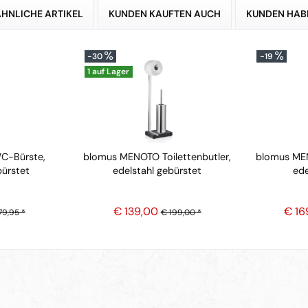
ÄHNLICHE ARTIKEL
KUNDEN KAUFTEN AUCH
KUNDEN HAB
-30
-19
1 auf Lager
C-Bürste,
blomus MENOTO Toilettenbutler,
blomus MEN
bürstet
edelstahl gebürstet
ede
€ 139,00
€ 16
79,95 *
€ 199,00 *