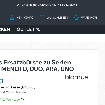
UNSERE SERVICEHOTLINE: +43 6582 21048
MEIN KONTO
WUNSCHLISTEN
WARENKORB
RKEN
OUTLET %
 Ersatzbürste zu Serien
, MENOTO, DUO, ARA, UNO
00
ei Vorkasse (€ 16,66 )
 zzgl. Versandkosten
14-21 Werktage