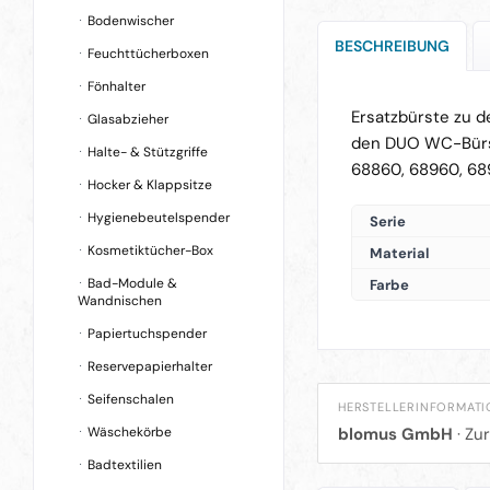
Bodenwischer
BESCHREIBUNG
Feuchttücherboxen
Fönhalter
Ersatzbürste zu 
Glasabzieher
den DUO WC-Bürst
Halte- & Stützgriffe
68860, 68960, 68
Hocker & Klappsitze
Hygienebeutelspender
Serie
Kosmetiktücher-Box
Material
Bad-Module &
Farbe
Wandnischen
Papiertuchspender
Reservepapierhalter
Seifenschalen
HERSTELLERINFORMAT
Wäschekörbe
blomus GmbH
· Zu
Badtextilien