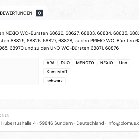
BEWERTUNGEN
0
den NEXIO WC-Bürsten 68626, 68627, 68833, 68834, 68835, 6883
en 68825, 68826, 68827, 68828, zu den PRIMO WC-Bürsten 6
965, 68970 und zu den UNO WC-Bürsten 68871, 68876
ARA
DUO
MENOTO
NEXIO
Uno
Kunststoff
schwarz
IONEN
r Hubertushalle 4 · 59846 Sundern · Deutschland ·
info@blomus.