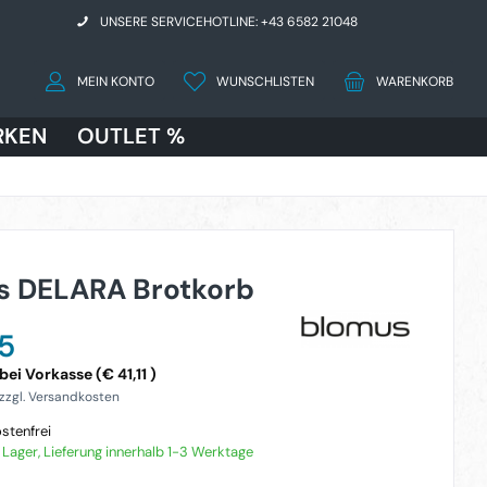
UNSERE SERVICEHOTLINE: +43 6582 21048
MEIN KONTO
WUNSCHLISTEN
WARENKORB
RKEN
OUTLET %
s DELARA Brotkorb
5
ei Vorkasse (€ 41,11 )
 zzgl. Versandkosten
stenfrei
f Lager, Lieferung innerhalb 1-3 Werktage