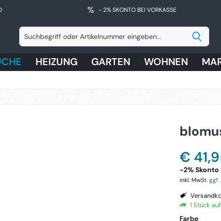
D
- 2% SKONTO BEI VORKASSE
ÜCHE
HEIZUNG
GARTEN
WOHNEN
MA
blomu
€ 41,9
-2% Skonto b
inkl. MwSt.
ggf.
Versandko
1 Stück au
Farbe