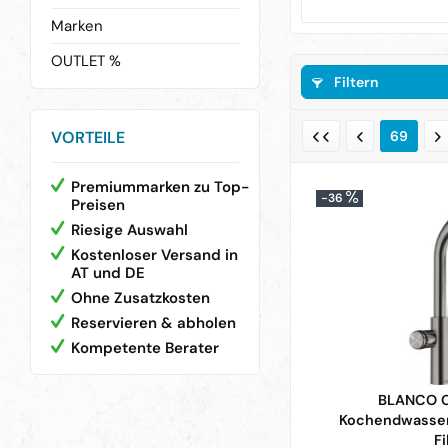
Marken
OUTLET %
Filtern
VORTEILE
69
Premiummarken zu Top-
-36
Preisen
Riesige Auswahl
Kostenloser Versand in
AT und DE
Ohne Zusatzkosten
Reservieren & abholen
Kompetente Berater
BLANCO C
Kochendwasser
Fi