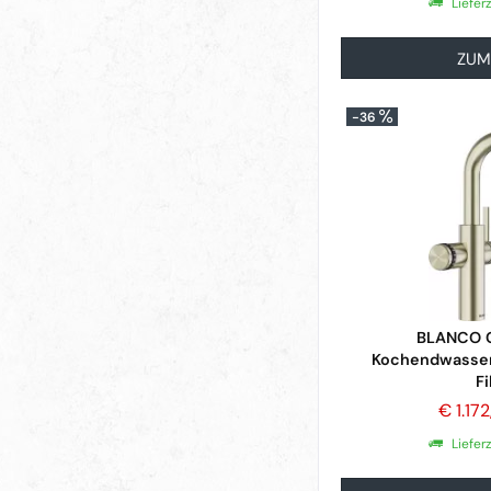
Liefer
ZUM
-36
BLANCO C
Kochendwasser
Fi
€ 1.17
Liefer