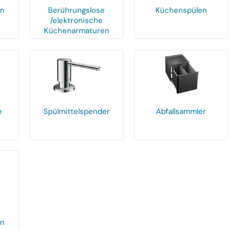
en
Berührungslose
Küchenspülen
/elektronische
Küchenarmaturen
e
Spülmittelspender
Abfallsammler
en