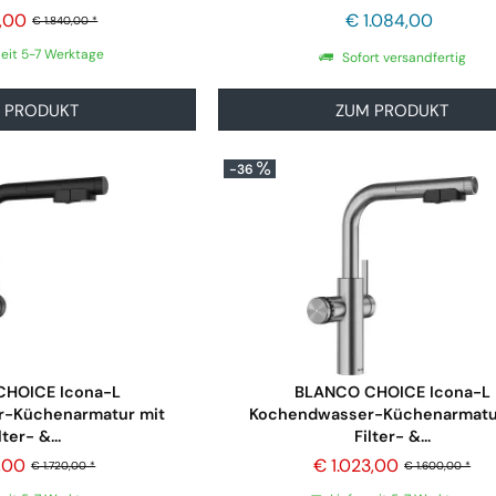
2,00
€ 1.084,00
€ 1.840,00 *
zeit 5-7 Werktage
Sofort versandfertig
 PRODUKT
ZUM PRODUKT
-36
HOICE Icona-L
BLANCO CHOICE Icona-L
-Küchenarmatur mit
Kochendwasser-Küchenarmatu
lter- &...
Filter- &...
9,00
€ 1.023,00
€ 1.720,00 *
€ 1.600,00 *