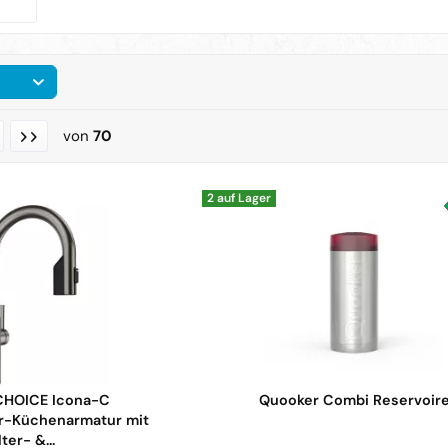
von
70
2 auf Lager
HOICE Icona-C
Quooker Combi Reservoir
-Küchenarmatur mit
lter- &...