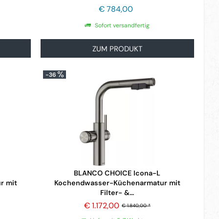
€ 784,00
Sofort versandfertig
ZUM PRODUKT
-36
BLANCO CHOICE Icona-L
r mit
Kochendwasser-Küchenarmatur mit
Filter- &...
€ 1.172,00
€ 1.840,00 *