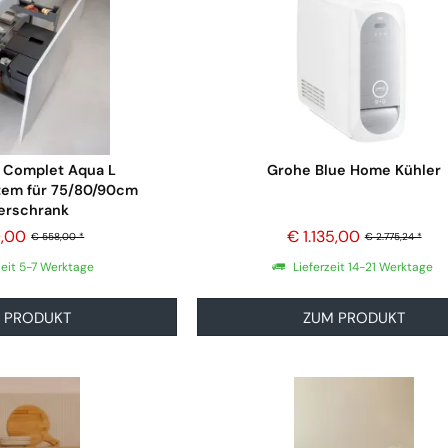
 Complet Aqua L
Grohe Blue Home Kühler
tem für 75/80/90cm
erschrank
9,00
€ 1.135,00
€ 558,00 *
€ 2.775,24 *
zeit 5-7 Werktage
Lieferzeit 14-21 Werktage
 PRODUKT
ZUM PRODUKT