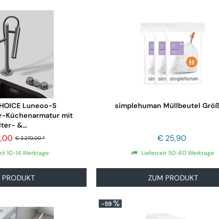
HOICE Luneoo-S
simplehuman Müllbeutel Grö
-Küchenarmatur mit
lter- &...
9,00
€ 25,90
€ 2.270,00 *
eit 10-14 Werktage
Lieferzeit 50-60 Werktage
 PRODUKT
ZUM PRODUKT
-59