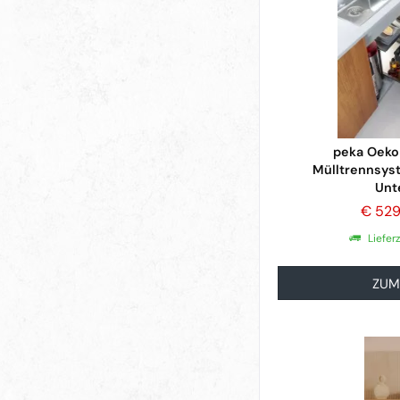
peka Oeko
Mülltrennsys
Unt
€ 52
Liefer
ZUM