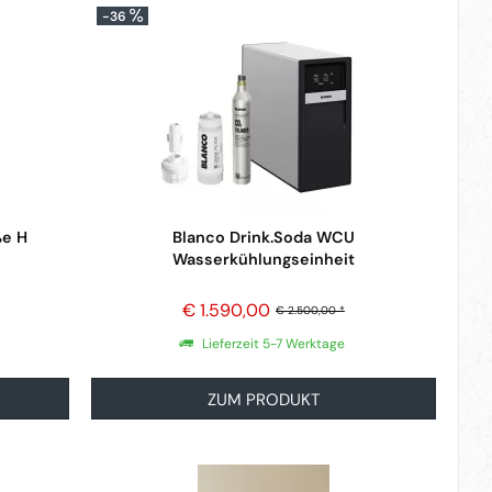
-36
ße H
Blanco Drink.Soda WCU
Wasserkühlungseinheit
€ 1.590,00
€ 2.500,00 *
Lieferzeit 5-7 Werktage
ZUM PRODUKT