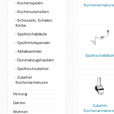
Küchenspülen
Küchenarmatur
Küchenutensilien
Schüsseln, Schalen,
Körbe
Spültischabläufe
Spülmittelspender
Abfallsammler
Spültischabläuf
Dunstabzugshauben
Spültischzubehör
Zubehör
Küchenarmaturen
Heizung
Garten
Zubehör
Küchenarmatur
Wohnen