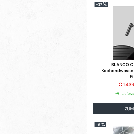
-37
BLANCO C
Kochendwasser
Fi
€ 1.43
Lieferz
ZUM
-5