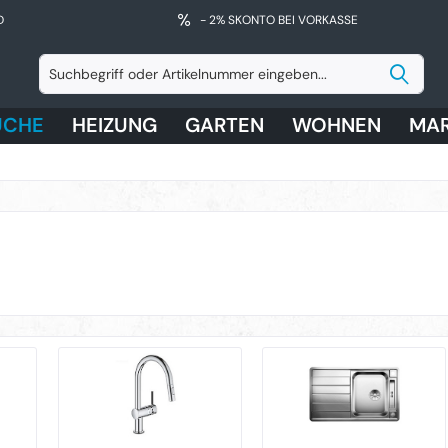
D
- 2% SKONTO BEI VORKASSE
ÜCHE
HEIZUNG
GARTEN
WOHNEN
MA