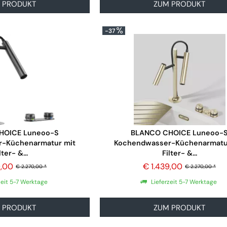
 PRODUKT
ZUM PRODUKT
-37
HOICE Luneoo-S
BLANCO CHOICE Luneoo-
-Küchenarmatur mit
Kochendwasser-Küchenarmatu
lter- &...
Filter- &...
9,00
€ 1.439,00
€ 2.270,00 *
€ 2.270,00 *
zeit 5-7 Werktage
Lieferzeit 5-7 Werktage
 PRODUKT
ZUM PRODUKT