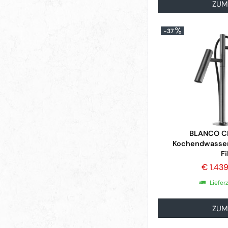
ZUM
-37
BLANCO C
Kochendwasser
Fi
€ 1.43
Liefer
ZUM