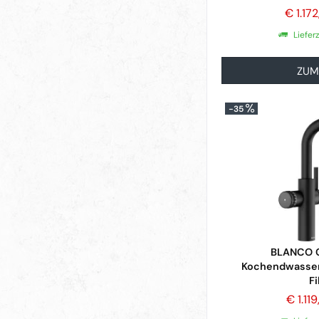
€ 1.17
Liefer
ZUM
-35
BLANCO C
Kochendwasser
Fi
€ 1.11