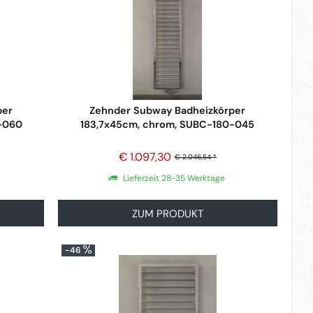
per
Zehnder Subway Badheizkörper
-060
183,7x45cm, chrom, SUBC-180-045
€ 1.097,30
€ 2.046,54 *
Lieferzeit 28-35 Werktage
ZUM PRODUKT
-46