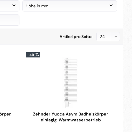
Warmwasserbetrieb
(
38
)
Höhe in mm
Betrieb rein elektrisch
(
41
)
Mixbetrieb
(
20
)
von
bis
440 mm
1930 mm
Artikel pro Seite:
-49
örper,
Zehnder Yucca Asym Badheizkörper
einlagig, Warmwasserbetrieb