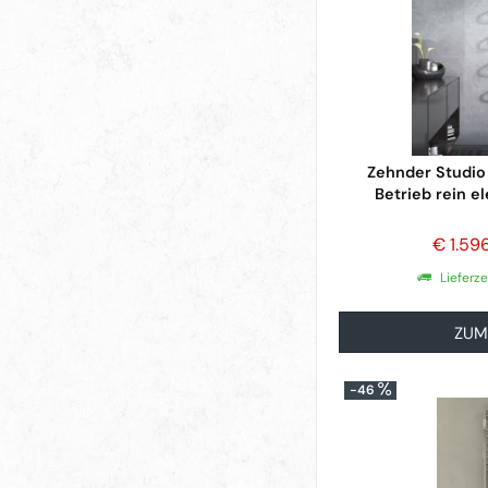
Zehnder Studio 
Betrieb rein el
€ 1.59
Lieferz
ZUM
-46