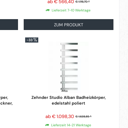
ab € 566,40
€ 1.116,70 *
Lieferzeit 7-10 Werktage
ZUM PRODUKT
-33
per,
Zehnder Studio Alban Badheizkörper,
ckner,
edelstahl poliert
ab € 1.098,30
€ 1.638,85 *
Lieferzeit 14-21 Werktage