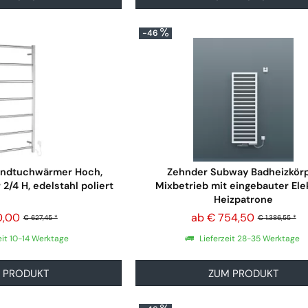
-46
ndtuchwärmer Hoch,
Zehnder Subway Badheizkör
2/4 H, edelstahl poliert
Mixbetrieb mit eingebauter Ele
Heizpatrone
0,00
ab € 754,50
€ 627,45 *
€ 1.386,55 *
eit 10-14 Werktage
Lieferzeit 28-35 Werktage
 PRODUKT
ZUM PRODUKT