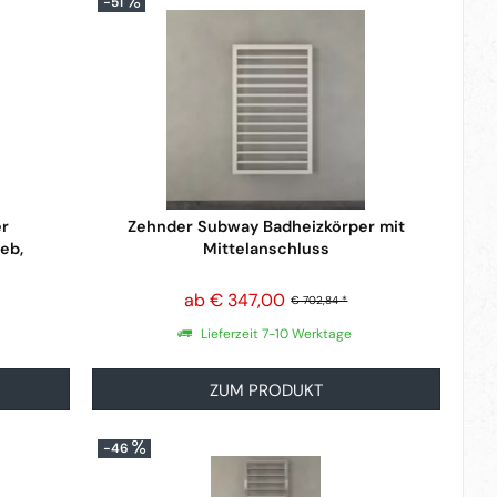
-51
r
Zehnder Subway Badheizkörper mit
eb,
Mittelanschluss
ab € 347,00
€ 702,84 *
Lieferzeit 7-10 Werktage
ZUM PRODUKT
-46