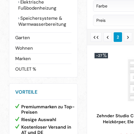
Elektrische
aqvion
(
1
)
Farbe
Fußbodenheizung
Avenarius
(
2
)
Speichersysteme &
anthracite
(
5
)
Preis
Dornbracht
(
4
)
Warmwasserbereitung
anthracite grey
lineabeta
(
3
)
anthrazit
(
1
)
Smedbo
(
17
)
2
Garten
von
€ 54
beige
(
1
)
Zehnder
(
55
)
Wohnen
beige quartz
(
3
)
-27
Marken
black matt
(
2
)
black quartz
(
3
)
OUTLET %
braun
(
1
)
braun quartz
(
3
bronze gebürst
VORTEILE
chrom
(
20
)
cream
(
5
)
Premiummarken zu Top-
Preisen
dark chrome
(
4
Zehnder Studio Co
Riesige Auswahl
dark platinum 
Heizkörper, Ele
Kostenloser Versand in
dunkelbraun
(
3
)
AT und DE