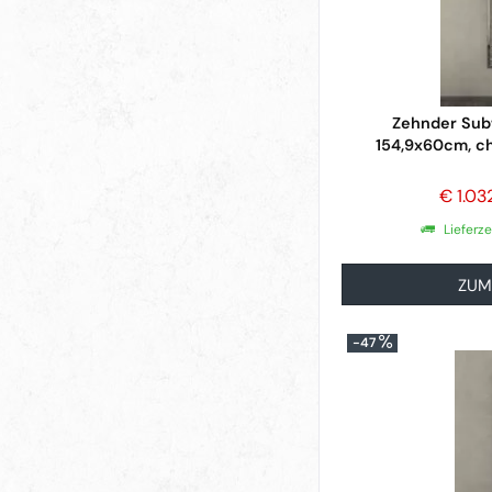
Zehnder Sub
154,9x60cm, c
€ 1.03
Lieferz
ZUM
-47