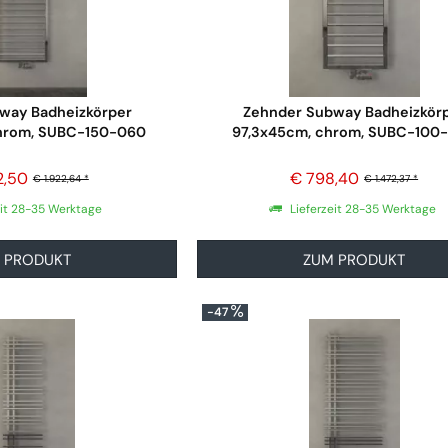
way Badheizkörper
Zehnder Subway Badheizkör
hrom, SUBC-150-060
97,3x45cm, chrom, SUBC-100
2,50
€ 798,40
€ 1.922,64 *
€ 1.472,37 *
eit 28-35 Werktage
Lieferzeit 28-35 Werktage
 PRODUKT
ZUM PRODUKT
-47