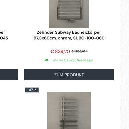
per
Zehnder Subway Badheizkörper
-045
97,3x60cm, chrom, SUBC-100-060
€ 839,20
€ 1.550,97 *
Lieferzeit 28-35 Werktage
ZUM PRODUKT
-47