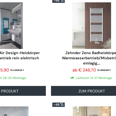
-46
Air Design-Heizkörper
Zehnder Zeno Badheizkörpe
Betrieb rein elektrisch
Warmwasserbetrieb/Mixbetri
einlagig,...
15,90
ab € 246,70
€ 1.258,13 *
€ 459,09 *
eit 28-35 Werktage
Lieferzeit 14-21 Werktage
 PRODUKT
ZUM PRODUKT
-46