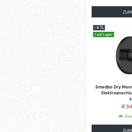
white quartz
(
2
)
ZUM
-9
1 auf Lager
Smedbo Dry Mont
Elektroanschl
s
€ 54
Sofo
ZUM