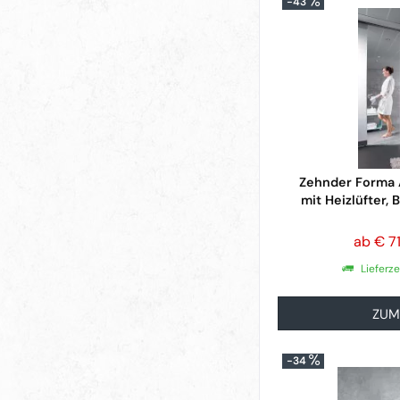
-43
Zehnder Forma 
mit Heizlüfter, 
ab € 7
Lieferz
ZUM
-34