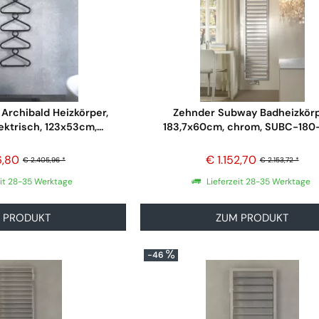
Archibald Heizkörper,
Zehnder Subway Badheizkör
ektrisch, 123x53cm,...
183,7x60cm, chrom, SUBC-180
6,80
€ 1.152,70
€ 2.405,96 *
€ 2.153,72 *
eit 28-35 Werktage
Lieferzeit 28-35 Werktage
 PRODUKT
ZUM PRODUKT
-46