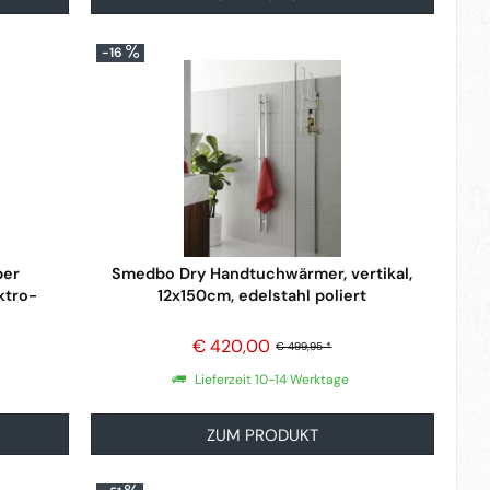
-16
per
Smedbo Dry Handtuchwärmer, vertikal,
ktro-
12x150cm, edelstahl poliert
€ 420,00
€ 499,95 *
Lieferzeit 10-14 Werktage
ZUM PRODUKT