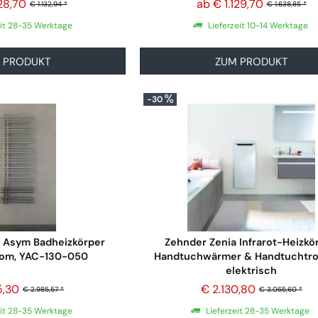
28,70
ab € 1.129,70
t
(
12
)
€ 1.132,94 *
€ 1.638,85 *
Tetris
(
4
)
eit 28-35 Werktage
Lieferzeit 10-14 Werktage
VAIA
(
4
)
Vitalo Bar
(
3
)
 PRODUKT
ZUM PRODUKT
Vitalo Spa
(
1
)
(
6
)
Yucca
(
1
)
tet
(
2
)
-30
Yucca Asym
(
7
)
Zehnder Universal
(
3
)
1
)
Zenia
(
1
)
(
12
)
Zeno
(
3
)
gebürstet
(
1
)
Zeno Wing
(
2
)
 Asym Badheizkörper
Zehnder Zenia Infrarot-Heizkör
hrom, YAC-130-050
Handtuchwärmer & Handtuchtro
m
(
5
)
elektrisch
5,30
€ 2.130,80
€ 2.985,57 *
€ 3.065,60 *
eit 28-35 Werktage
Lieferzeit 28-35 Werktage