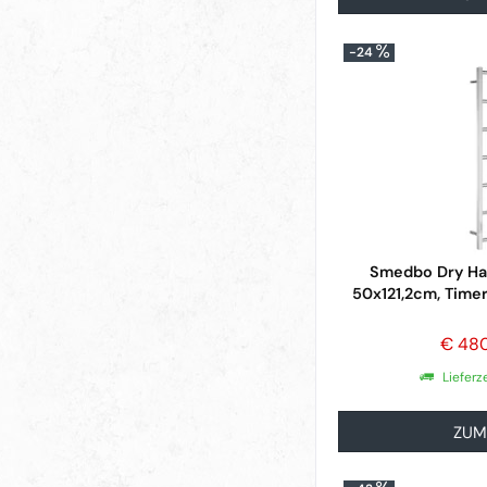
-24
Smedbo Dry Ha
50x121,2cm, Timer 
€ 48
Lieferz
ZUM