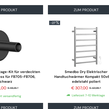
 PRODUKT
ZUM PRODUKT
-27
age-Kit für verdeckten
Smedbo Dry Elektrischer
uss für FB705-FB706,
Handtuchwärmer Kompakt 50x
chwarz
edelstahl poliert
,00
€ 307,00
€ 59,45 *
€ 421,95 *
Lieferzeit 7-10 Werktage
rt versandfertig
 PRODUKT
ZUM PRODUKT