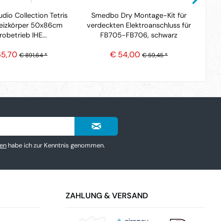
dio Collection Tetris
Smedbo Dry Montage-Kit für
Sm
eizkörper 50x86cm
verdeckten Elektroanschluss für
ko
robetrieb IHE...
FB705-FB706, schwarz
65,70
€ 54,00
€ 891,64 *
€ 59,45 *
en
habe ich zur Kenntnis genommen.
ZAHLUNG & VERSAND