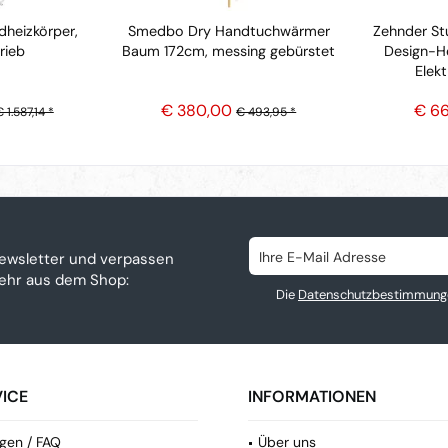
heizkörper,
Smedbo Dry Handtuchwärmer
Zehnder Stu
rieb
Baum 172cm, messing gebürstet
Design-H
Elekt
€ 380,00
€ 6
 1.587,14 *
€ 493,95 *
ewsletter und verpassen
mehr aus dem Shop:
Die
Datenschutzbestimmung
ICE
INFORMATIONEN
gen / FAQ
Über uns