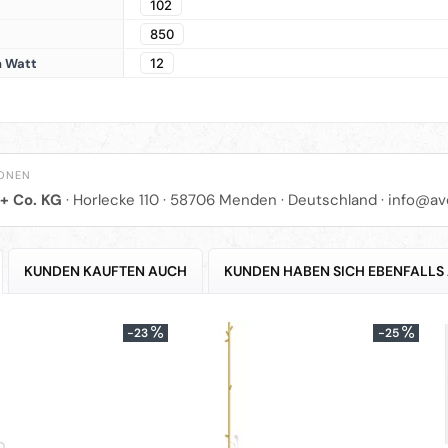
102
850
n Watt
12
IONEN
+ Co. KG
· Horlecke 110 · 58706 Menden · Deutschland ·
info@av
KUNDEN KAUFTEN AUCH
KUNDEN HABEN SICH EBENFALLS
-23
-25