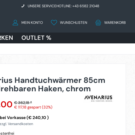
UNSERE SERVICEHOTLINE: +43 6582 21048
MEIN KONTO
WUNSCHLISTEN
WARENKORB
RKEN
OUTLET %
rius Handtuchwärmer 85cm
drehbaren Haken, chrom
,00
€ 362,18 *
€ 117,18
gespart (32%)
bei Vorkasse (€ 240,10 )
 zzgl. Versandkosten
stenfrei