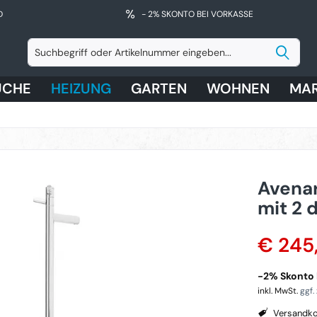
D
- 2% SKONTO BEI VORKASSE
ÜCHE
HEIZUNG
GARTEN
WOHNEN
MA
Avena
mit 2 
€ 245
-2% Skonto 
inkl. MwSt.
ggf.
Versandko