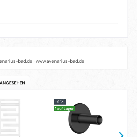
enarius-bad.de
·
www.avenarius-bad.de
 ANGESEHEN
-9
-2
1 auf Lager