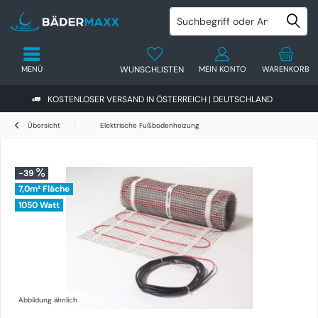
MENÜ
WUNSCHLISTEN
MEIN KONTO
WARENKORB
KOSTENLOSER VERSAND IN ÖSTERREICH | DEUTSCHLAND
Übersicht
Elektrische Fußbodenheizung
-39
7,0m² Fläche
1050 Watt
Abbildung ähnlich