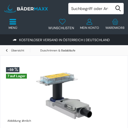
MENÜ
WUNSCHLISTEN
MEIN KONTO
WARENKORB
KOSTENLOSER VERSAND IN ÖSTERREICH | DEUTSCHLAND
Übersicht
Duschrinnen & Badabläufe
-59
7 auf Lager
Abbildung ähnlich