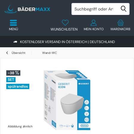
MENÜ
WUNSCHLISTEN
MEIN KONTO
WARENKORB
KOSTENLOSER VERSAND IN ÖSTERREICH | DEUTSCHLAND
Übersicht
Wand-WC
-38
SET
spülrandlos
Abbildung ähnlich