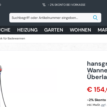
D
- 2% SKONTO BEI VORKASSE
ÜCHE
HEIZUNG
GARTEN
WOHNEN
MA
nik für Badewannen
hansgr
Wannen
Überla
€ 154
-2% Skonto b
inkl. MwSt.
ggf.