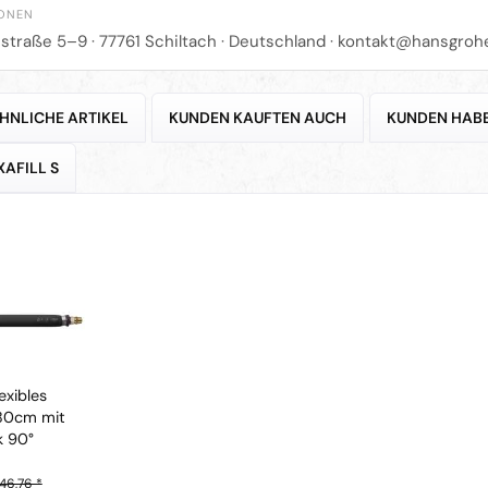
IONEN
straße 5–9 · 77761 Schiltach · Deutschland ·
kontakt@hansgroh
HNLICHE ARTIKEL
KUNDEN KAUFTEN AUCH
KUNDEN HABE
AFILL S
exibles
 80cm mit
k 90°
46,76 *