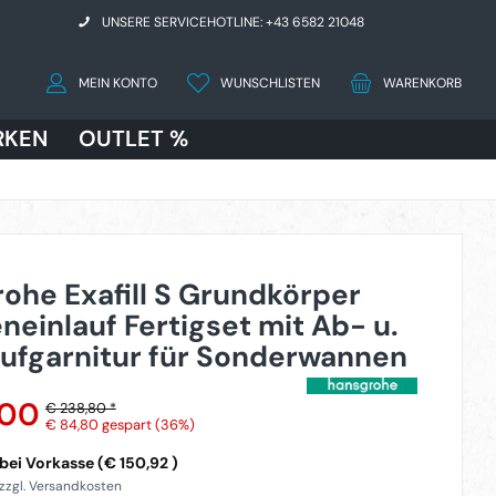
UNSERE SERVICEHOTLINE: +43 6582 21048
MEIN KONTO
WUNSCHLISTEN
WARENKORB
RKEN
OUTLET %
ohe Exafill S Grundkörper
einlauf Fertigset mit Ab- u.
ufgarnitur für Sonderwannen
,00
€ 238,80 *
€ 84,80
gespart (36%)
ei Vorkasse (€ 150,92 )
 zzgl. Versandkosten