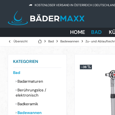
KOSTENLOSER VERSAND IN ÖSTERREICH | DEUTSCHLAN
HOME
BAD
K
Übersicht
Bad
Badewannen
Zu- und Ablauftech
KATEGORIEN
-36
Bad
Badarmaturen
Berührungslos /
elektronisch
Badkeramik
Badewannen