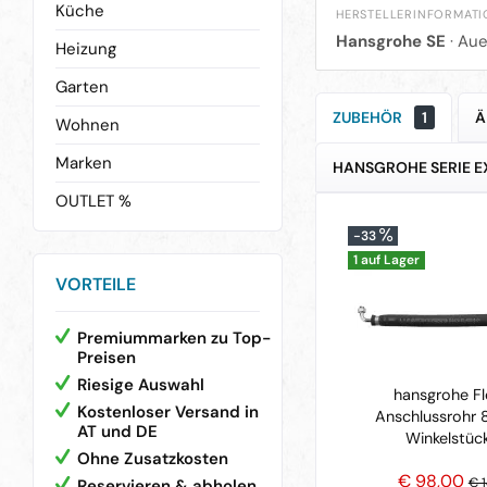
Küche
HERSTELLERINFORMAT
Hansgrohe SE
· Aue
Heizung
Garten
ZUBEHÖR
1
Ä
Wohnen
Marken
HANSGROHE SERIE EX
OUTLET %
-33
1 auf Lager
VORTEILE
Premiummarken zu Top-
Preisen
Riesige Auswahl
hansgrohe Fl
Kostenloser Versand in
Anschlussrohr
AT und DE
Winkelstüc
Ohne Zusatzkosten
€ 98,00
€ 1
Reservieren & abholen