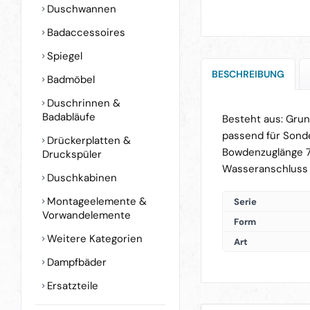
Duschwannen
Badaccessoires
Spiegel
BESCHREIBUNG
Badmöbel
Duschrinnen &
Badabläufe
Besteht aus: Gru
passend für Sond
Drückerplatten &
Bowdenzuglänge
Druckspüler
Wasseranschluss 
Duschkabinen
Montageelemente &
Serie
Vorwandelemente
Form
Weitere Kategorien
Art
Dampfbäder
Ersatzteile