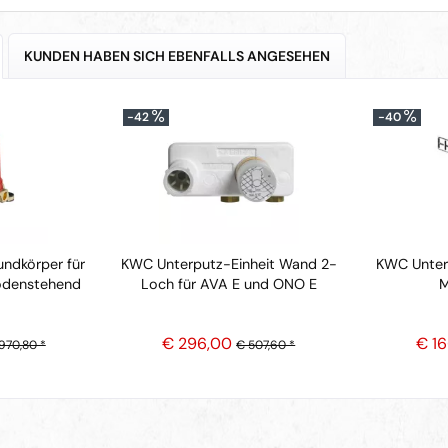
KUNDEN HABEN SICH EBENFALLS ANGESEHEN
-42
-40
ndkörper für
KWC Unterputz-Einheit Wand 2-
KWC Unter
odenstehend
Loch für AVA E und ONO E
M
€ 296,00
€ 1
970,80 *
€ 507,60 *