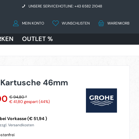
UNSERE SERVICEHOTLINE: +43 6582 21048
MEIN KONTO
WUNSCHLISTEN
WARENKORB
RKEN
OUTLET %
 Kartusche 46mm
00
€ 94,80 *
€ 41,80
gespart (44%)
ei Vorkasse (€ 51,94 )
 zzgl. Versandkosten
stenfrei