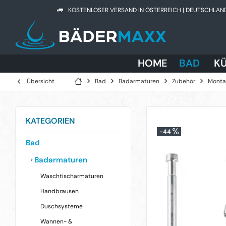
KOSTENLOSER VERSAND IN ÖSTERREICH | DEUTSCHLAN
HOME
BAD
K
Übersicht
Bad
Badarmaturen
Zubehör
Monta
KATEGORIEN
-44
Bad
Badarmaturen
Waschtischarmaturen
Handbrausen
Duschsysteme
Wannen- &