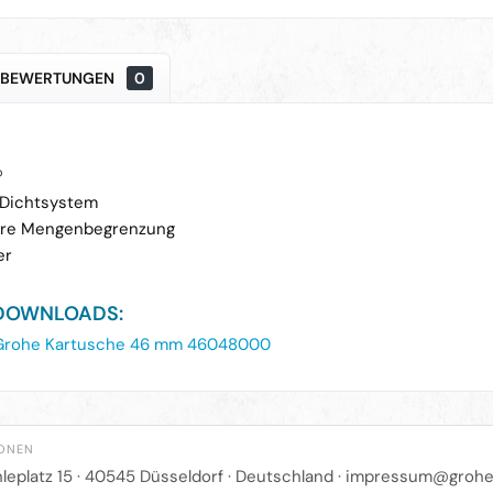
BEWERTUNGEN
0
®
 Dichtsystem
lbare Mengenbegrenzung
er
DOWNLOADS:
Grohe Kartusche 46 mm 46048000
IONEN
leplatz 15
·
40545 Düsseldorf
· Deutschland ·
impressum@grohe