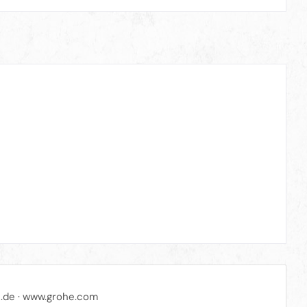
.de
·
www.grohe.com