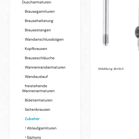
Duscharmaturen
Brausegarnituren
Brausehalterung
Brausestangen
Wandanschlussbögen
Kopfbrausen
Brauseschläuche
Wannenrandarmaturen
Abbildung ähnlich
Wandauslauf
freistehende
Wannenarmaturen
Bidetarmaturen
Seitenbrausen
Zubehör
Ablaufgarnituren
Siphons