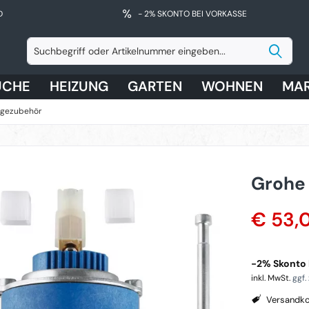
D
- 2% SKONTO BEI VORKASSE
ÜCHE
HEIZUNG
GARTEN
WOHNEN
MA
gezubehör
Grohe
€ 53,
-2% Skonto b
inkl. MwSt.
ggf.
Versandko