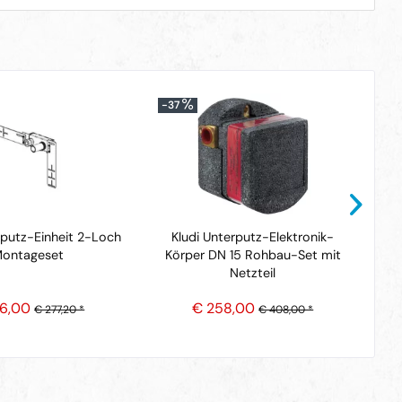
-37
-
putz-Einheit 2-Loch
Kludi Unterputz-Elektronik-
ontageset
Körper DN 15 Rohbau-Set mit
Netzteil
12
66,00
€ 258,00
€ 277,20 *
€ 408,00 *