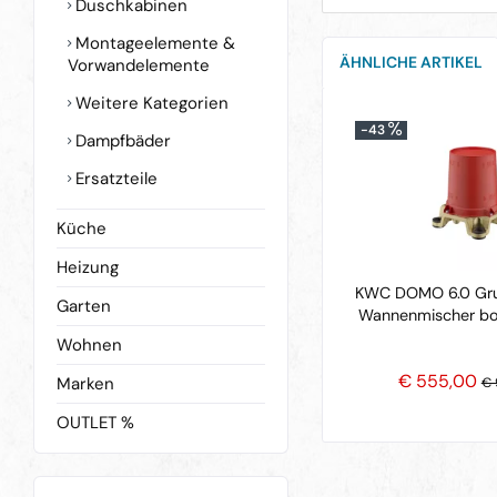
Duschkabinen
Montageelemente &
ÄHNLICHE ARTIKEL
Vorwandelemente
Weitere Kategorien
-43
Dampfbäder
Ersatzteile
Küche
Heizung
KWC DOMO 6.0 Gru
Garten
Wannenmischer b
Wohnen
€ 555,00
Marken
€ 
OUTLET %