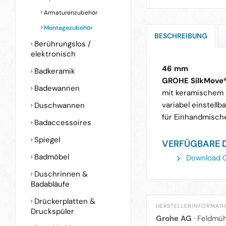
Armaturenzubehör
Montagezubehör
BESCHREIBUNG
Berührungslos /
elektronisch
46 mm
Badkeramik
GROHE SilkMove
Badewannen
mit keramischem
variabel einstel
Duschwannen
für Einhandmisch
Badaccessoires
Spiegel
VERFÜGBARE 
Badmöbel
Download 
Duschrinnen &
Badabläufe
Drückerplatten &
HERSTELLERINFORMAT
Druckspüler
Grohe AG
·
Feldmüh