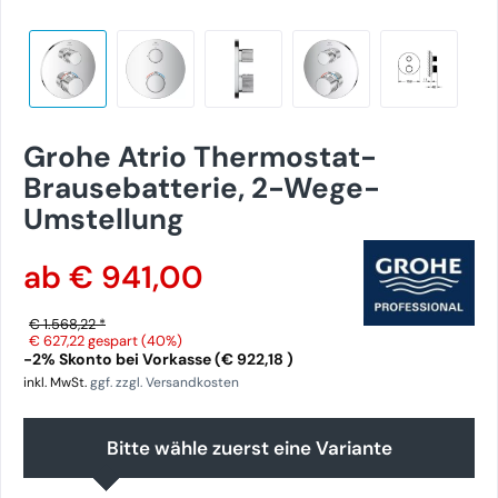
Grohe Atrio Thermostat-
Brausebatterie, 2-Wege-
Umstellung
ab € 941,00
€ 1.568,22 *
€ 627,22
gespart (40%)
-2% Skonto bei Vorkasse (€ 922,18 )
inkl. MwSt.
ggf. zzgl. Versandkosten
Bitte wähle zuerst eine Variante