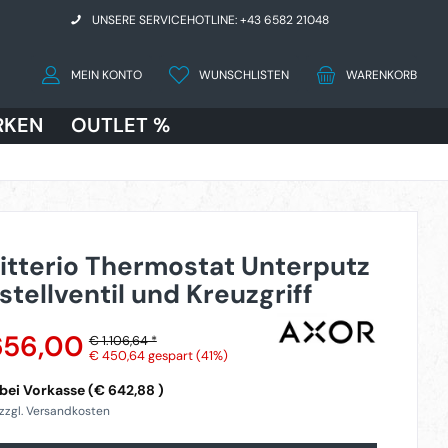
UNSERE SERVICEHOTLINE: +43 6582 21048
MEIN KONTO
WUNSCHLISTEN
WARENKORB
RKEN
OUTLET %
itterio Thermostat Unterputz
stellventil und Kreuzgriff
656,00
€ 1.106,64 *
€ 450,64
gespart (41%)
bei Vorkasse (€ 642,88 )
 zzgl. Versandkosten