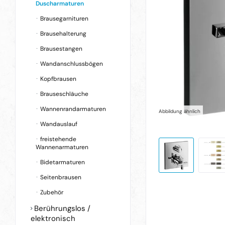
Duscharmaturen
Brausegarnituren
Brausehalterung
Brausestangen
Wandanschlussbögen
Kopfbrausen
Brauseschläuche
Wannenrandarmaturen
Abbildung ähnlich
Wandauslauf
freistehende
Wannenarmaturen
Bidetarmaturen
Seitenbrausen
Zubehör
Berührungslos /
elektronisch