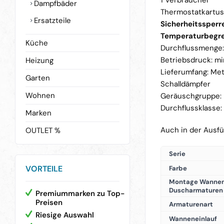
1 Verbraucher
Dampfbäder
Thermostatkartus
Ersatzteile
Sicherheitssperre
Temperaturbegre
Küche
Durchflussmenge:
Betriebsdruck: min
Heizung
Lieferumfang: Meta
Garten
Schalldämpfer
Wohnen
Geräuschgruppe: 
Durchflussklasse:
Marken
Auch in der Ausf
OUTLET %
Serie
VORTEILE
Farbe
Montage Wannen
Duscharmaturen
Premiummarken zu Top-
Preisen
Armaturenart
Riesige Auswahl
Wanneneinlauf