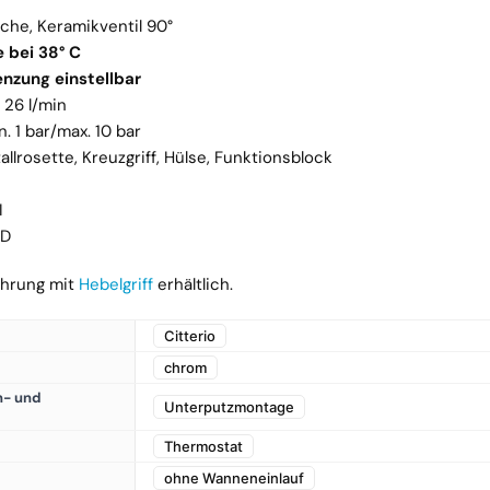
che, Keramikventil 90°
 bei 38° C
nzung einstellbar
 26 l/min
. 1 bar/max. 10 bar
llrosette, Kreuzgriff, Hülse, Funktionsblock
I
 D
ührung mit
Hebelgriff
erhältlich.
Citterio
chrom
- und
Unterputzmontage
Thermostat
ohne Wanneneinlauf