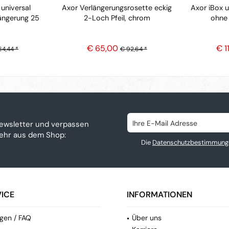
universal
Axor Verlängerungsrosette eckig
Axor iBox 
ängerung 25
2-Loch Pfeil, chrom
ohne
€ 65,00
€ 1
64,44 *
€ 92,64 *
ewsletter und verpassen
mehr aus dem Shop:
Die
Datenschutzbestimmung
ICE
INFORMATIONEN
gen / FAQ
Über uns