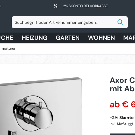
D
- 2% SKONTO BEI VORKASSE
ÜCHE
HEIZUNG
GARTEN
WOHNEN
MA
armaturen
Axor C
mit Ab
ab € 
-2% Skonto 
inkl. MwSt.
ggf.