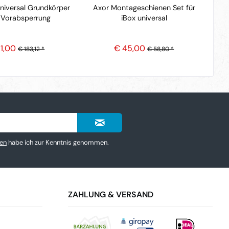
universal Grundkörper
Axor Montageschienen Set für
 Vorabsperrung
iBox universal
11,00
€ 45,00
€ 183,12 *
€ 58,80 *
en
habe ich zur Kenntnis genommen.
ZAHLUNG & VERSAND