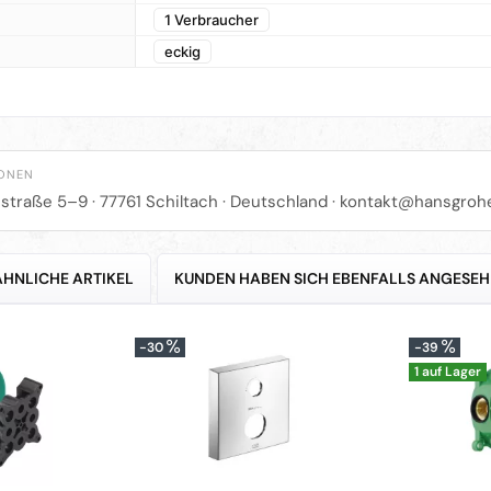
1 Verbraucher
eckig
IONEN
straße 5–9 · 77761 Schiltach · Deutschland ·
kontakt@hansgroh
ÄHNLICHE ARTIKEL
KUNDEN HABEN SICH EBENFALLS ANGESE
-30
-39
1 auf Lager