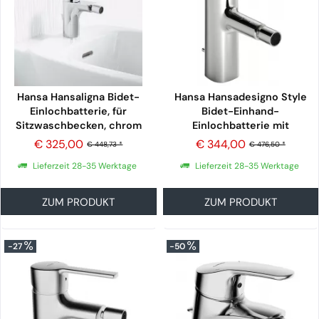
Hansa Hansaligna Bidet-
Hansa Hansadesigno Style
Einlochbatterie, für
Bidet-Einhand-
Sitzwaschbecken, chrom
Einlochbatterie mit
Ablaufgarnitur, chrom
€ 325,00
€ 344,00
€ 448,73 *
€ 476,50 *
Lieferzeit 28-35 Werktage
Lieferzeit 28-35 Werktage
ZUM PRODUKT
ZUM PRODUKT
-27
-50