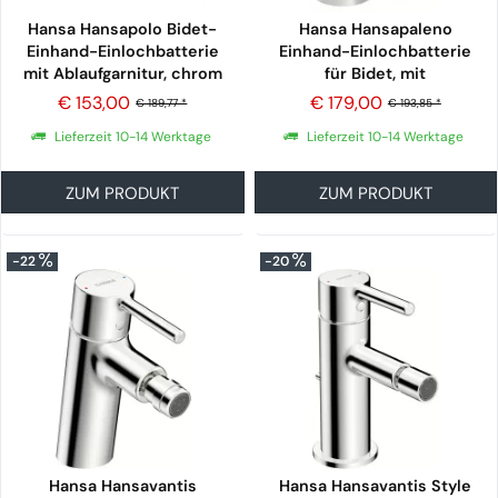
Hansa Hansapolo Bidet-
Hansa Hansapaleno
Einhand-Einlochbatterie
Einhand-Einlochbatterie
mit Ablaufgarnitur, chrom
für Bidet, mit
Ablaufgarnitur, chrom
€ 153,00
€ 179,00
€ 189,77 *
€ 193,85 *
Lieferzeit 10-14 Werktage
Lieferzeit 10-14 Werktage
ZUM PRODUKT
ZUM PRODUKT
-22
-20
Hansa Hansavantis
Hansa Hansavantis Style