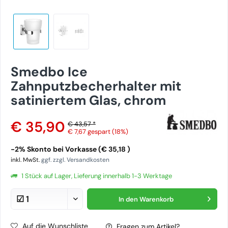
Smedbo Ice
Zahnputzbecherhalter mit
satiniertem Glas, chrom
€ 35,90
€ 43,57 *
€ 7,67
gespart (18%)
-2% Skonto bei Vorkasse (€ 35,18 )
inkl. MwSt.
ggf. zzgl. Versandkosten
1 Stück auf Lager, Lieferung innerhalb 1-3 Werktage
In den
Warenkorb
Auf die Wunschliste
Fragen zum Artikel?