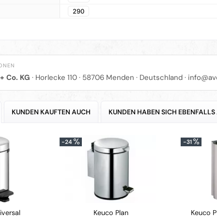
290
IONEN
+ Co. KG
· Horlecke 110 · 58706 Menden · Deutschland ·
info@av
KUNDEN KAUFTEN AUCH
KUNDEN HABEN SICH EBENFALLS
-24
-31
iversal
Keuco Plan
Keuco P