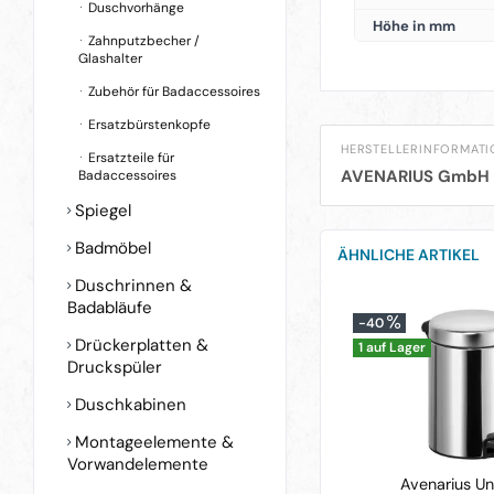
Duschvorhänge
Höhe in mm
Zahnputzbecher /
Glashalter
Zubehör für Badaccessoires
Ersatzbürstenkopfe
HERSTELLERINFORMAT
Ersatzteile für
AVENARIUS GmbH 
Badaccessoires
Spiegel
Badmöbel
ÄHNLICHE ARTIKEL
Duschrinnen &
Badabläufe
-40
Drückerplatten &
1 auf Lager
Druckspüler
Duschkabinen
Montageelemente &
Vorwandelemente
Avenarius Un