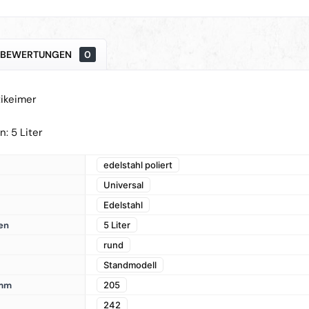
BEWERTUNGEN
0
ikeimer
: 5 Liter
edelstahl poliert
Universal
Edelstahl
en
5 Liter
rund
Standmodell
 mm
205
242