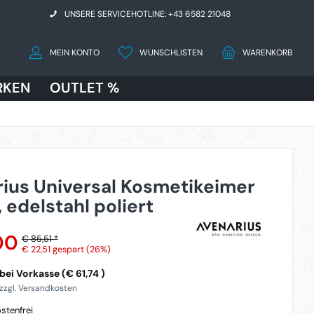
UNSERE SERVICEHOTLINE: +43 6582 21048
MEIN KONTO
WUNSCHLISTEN
WARENKORB
RKEN
OUTLET %
ius Universal Kosmetikeimer
, edelstahl poliert
00
€ 85,51 *
€ 22,51
gespart (26%)
ei Vorkasse (€ 61,74 )
 zzgl. Versandkosten
stenfrei