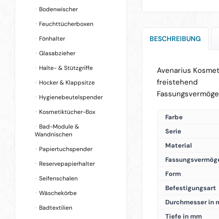
Bodenwischer
Feuchttücherboxen
BESCHREIBUNG
Fönhalter
Glasabzieher
Halte- & Stützgriffe
Avenarius Kosmet
freistehend
Hocker & Klappsitze
Fassungsvermögen
Hygienebeutelspender
Kosmetiktücher-Box
Farbe
Bad-Module &
Serie
Wandnischen
Material
Papiertuchspender
Fassungsvermög
Reservepapierhalter
Form
Seifenschalen
Befestigungsart
Wäschekörbe
Durchmesser in
Badtextilien
Tiefe in mm