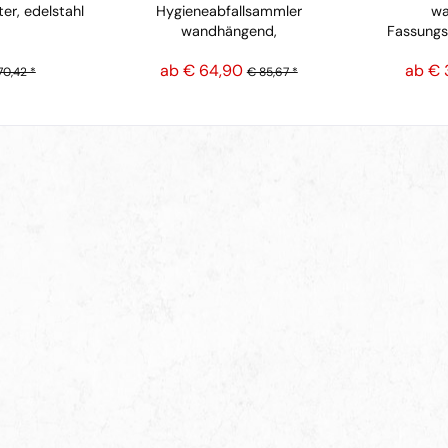
er, edelstahl
Hygieneabfallsammler
wa
wandhängend,
Fassungs
Fassungsvermögen 3 l
ab € 64,90
ab € 
70,42 *
€ 85,67 *