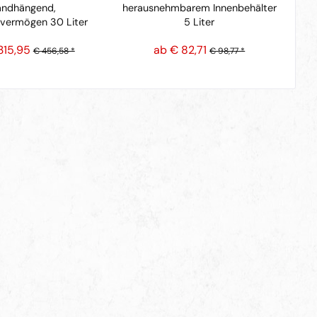
ndhängend,
herausnehmbarem Innenbehälter
vermögen 30 Liter
5 Liter
315,95
ab € 82,71
€ 456,58 *
€ 98,77 *