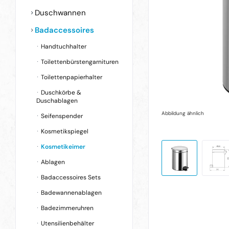
Duschwannen
Badaccessoires
Handtuchhalter
Toilettenbürstengarnituren
Toilettenpapierhalter
Duschkörbe &
Duschablagen
Abbildung ähnlich
Seifenspender
Kosmetikspiegel
Kosmetikeimer
Ablagen
Badaccessoires Sets
Badewannenablagen
Badezimmeruhren
Utensilienbehälter