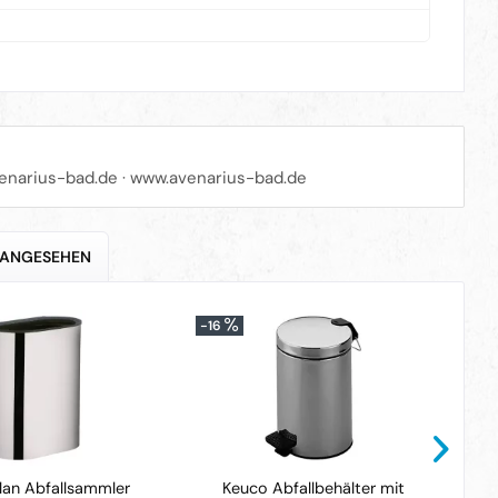
enarius-bad.de
·
www.avenarius-bad.de
 ANGESEHEN
-16
-3
lan Abfallsammler
Keuco Abfallbehälter mit