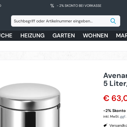
D
- 2% SKONTO BEI VORKASSE
ÜCHE
HEIZUNG
GARTEN
WOHNEN
MA
Avenar
5 Liter
€ 63,
-2% Skonto b
inkl. MwSt.
ggf.
Versandko