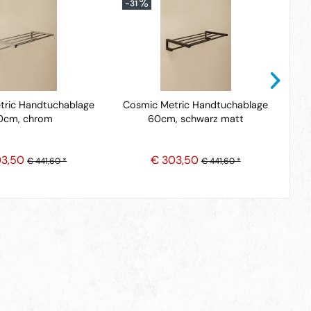
-31
-3
tric Handtuchablage
Cosmic Metric Handtuchablage
Co
0cm, chrom
60cm, schwarz matt
03,50
€ 303,50
€ 441,60 *
€ 441,60 *