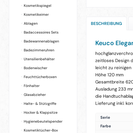
Kosmetikspiegel
Kosmetikeimer
BESCHREIBUNG
Ablagen
Badaccessoires Sets
Badewannenablagen
Keuco Eleg
Badezimmeruhren
hochglanzverchro
Utensilienbehälter
zeitloses Design 
leicht zu reinigen
Bodenwischer
Höhe 120 mm
Feuchttücherboxen
Gesamtbreite 62
Fönhalter
Ausladung 233 m
Glasabzieher
die Handtuchabla
Lieferung inkl. k
Halte- & Stützgriffe
Hocker & Klappsitze
Serie
Hygienebeutelspender
Farbe
Kosmetiktücher-Box