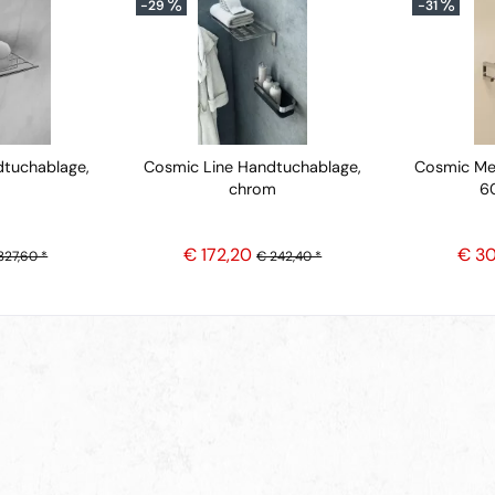
-29
-31
dtuchablage,
Cosmic Line Handtuchablage,
Cosmic Me
chrom
6
€ 172,20
€ 3
327,60 *
€ 242,40 *