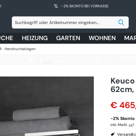
D
- 2% SKONTO BEI VORKASSE
ÜCHE
HEIZUNG
GARTEN
WOHNEN
MA
Handtuchablagen
Keuco
62cm,
€ 465
-2% Skonto 
inkl. MwSt.
ggf.
Versandko