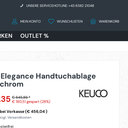
UNSERE SERVICEHOTLINE: +43 6582 21048
MEIN KONTO
WUNSCHLISTEN
WARENKORB
RKEN
OUTLET %
 Elegance Handtuchablage
 chrom
,35
€ 645,86 *
€ 180,51
gespart (28%)
bei Vorkasse (€ 456,04 )
 zzgl. Versandkosten
stenfrei