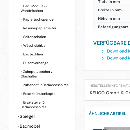
Tiefe in mm
Bad-Module &
Breite in mm
Wandnischen
Höhe in mm
Papiertuchspender
Befestigungsart
Reservepapierhalter
Seifenschalen
VERFÜGBARE 
Wäschekörbe
Download K
Badtextilien
Download K
Duschvorhänge
Zahnputzbecher /
Glashalter
Zubehör für Badaccessoires
HERSTELLERINFORMAT
KEUCO GmbH & Co
Ersatzbürstenkopfe
Ersatzteile für
Badaccessoires
ÄHNLICHE ARTIKEL
Spiegel
Badmöbel