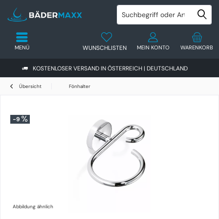
MENÜ
WUNSCHLISTEN
MEIN KONTO
WARENKORB
KOSTENLOSER VERSAND IN ÖSTERREICH | DEUTSCHLAND
Übersicht
Fönhalter
-9
Abbildung ähnlich