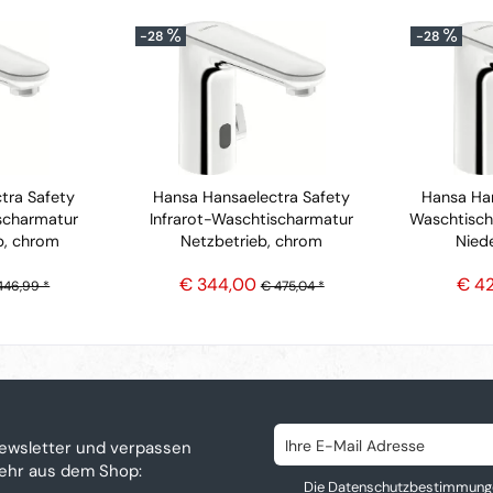
-28
-28
tra Safety
Hansa Hansaelectra Safety
Hansa Han
scharmatur
Infrarot-Waschtischarmatur
Waschtisch
b, chrom
Netzbetrieb, chrom
Nied
€ 344,00
€ 4
446,99 *
€ 475,04 *
ewsletter und verpassen
mehr aus dem Shop:
Die
Datenschutzbestimmung