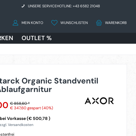
UNSERE SERVICEHOTLINE: +43 6582 21048
MEIN KONTO
WUNSCHLISTEN
WARENKORB
RKEN
OUTLET %
tarck Organic Standventil
blaufgarnitur
00
€ 858,60 *
€ 347,60
gespart (40%)
bei Vorkasse (€ 500,78 )
 zzgl. Versandkosten
stenfrei