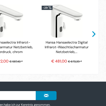
-29
-2
saelectra Infrarot-
Hansa Hansaelectra Digital
armatur Netzbetrieb,
Infrarot-Waschtischarmatur
I
erdruck, chrom
Netzbetrieb,...
22,00
€ 481,00
€ 587,43 *
€ 673,39 *
en
habe ich zur Kenntnis genommen.