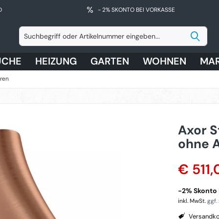
D
- 2% SKONTO BEI VORKASSE
ÜCHE
HEIZUNG
GARTEN
WOHNEN
MA
ren
Axor S
ohne A
€ 511,
-2% Skonto 
inkl. MwSt.
ggf.
Versandko