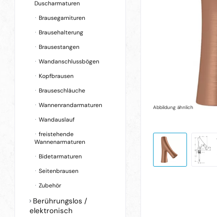
Duscharmaturen
Brausegarnituren
Brausehalterung
Brausestangen
Wandanschlussbögen
Kopfbrausen
Brauseschläuche
Wannenrandarmaturen
Abbildung ähnlich
Wandauslauf
freistehende
Wannenarmaturen
Bidetarmaturen
Seitenbrausen
Zubehör
Berührungslos /
elektronisch