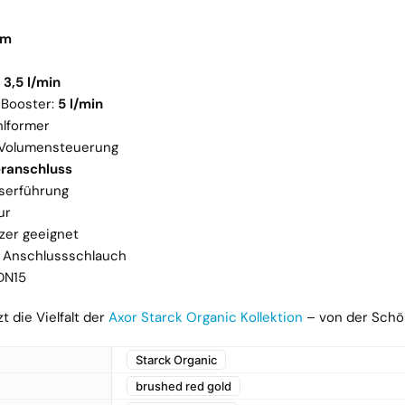
mm
:
3,5 l/min
 Booster:
5 l/min
hlformer
r Volumensteuerung
eranschluss
sserführung
ur
tzer geeignet
⅜ Anschlussschlauch
DN15
t die Vielfalt der
Axor Starck Organic Kollektion
– von der Schönh
Starck Organic
brushed red gold