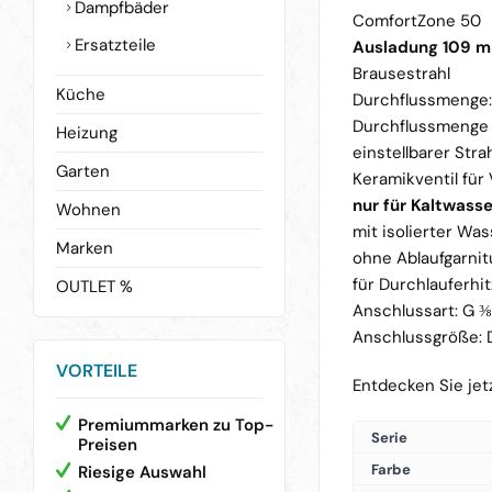
Dampfbäder
ComfortZone 50
Ersatzteile
Ausladung 109 
Brausestrahl
Küche
Durchflussmenge
Durchflussmenge
Heizung
einstellbarer Stra
Garten
Keramikventil fü
nur für Kaltwass
Wohnen
mit isolierter Wa
Marken
ohne Ablaufgarnit
für Durchlauferhi
OUTLET %
Anschlussart: G 
Anschlussgröße: 
VORTEILE
Entdecken Sie jetz
Premiummarken zu Top-
Serie
Preisen
Farbe
Riesige Auswahl